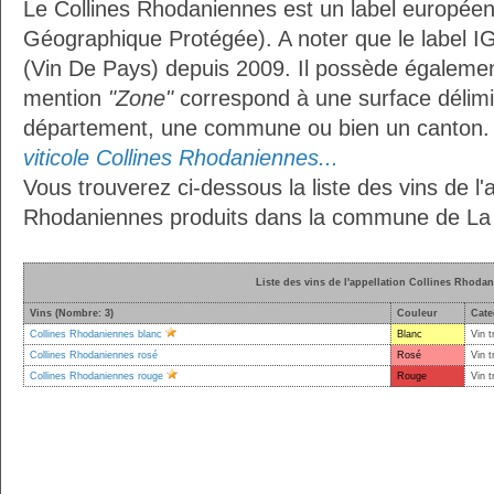
Le Collines Rhodaniennes est un label européen
Géographique Protégée). A noter que le label I
(Vin De Pays) depuis 2009. Il possède égaleme
mention
"Zone"
correspond à une surface délimi
département, une commune ou bien un canton
viticole Collines Rhodaniennes...
Vous trouverez ci-dessous la liste des vins de l'a
Rhodaniennes produits dans la commune de La
Liste des vins de l'appellation Collines Rhoda
Vins (Nombre: 3)
Couleur
Cate
Collines Rhodaniennes blanc
Blanc
Vin t
Collines Rhodaniennes rosé
Rosé
Vin t
Collines Rhodaniennes rouge
Rouge
Vin t