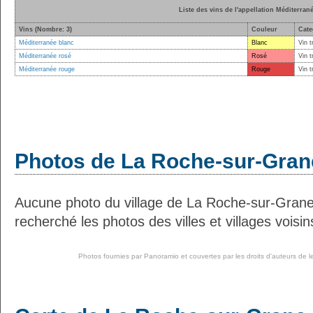
Liste des vins de l'appellation Méditerran
Vins (Nombre: 3)
Couleur
Cate
Méditerranée blanc
Blanc
Vin t
Méditerranée rosé
Rosé
Vin t
Méditerranée rouge
Rouge
Vin t
Photos de La Roche-sur-Gran
Aucune photo du village de La Roche-sur-Gran
recherché les photos des villes et villages voisin
Photos fournies par
Panoramio
et couvertes par les droits d'auteurs de l