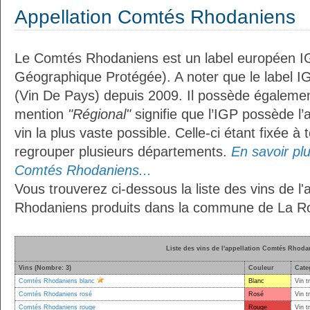
Appellation Comtés Rhodaniens
Le Comtés Rhodaniens est un label européen IG
Géographique Protégée). A noter que le label I
(Vin De Pays) depuis 2009. Il possède égaleme
mention
"Régional"
signifie que l’IGP possède l’
vin la plus vaste possible. Celle-ci étant fixée 
regrouper plusieurs départements.
En savoir plus
Comtés Rhodaniens...
Vous trouverez ci-dessous la liste des vins de l
Rhodaniens produits dans la commune de La R
Liste des vins de l'appellation Comtés Rhoda
Vins (Nombre: 3)
Couleur
Cate
Comtés Rhodaniens blanc
Blanc
Vin t
Comtés Rhodaniens rosé
Rosé
Vin t
Comtés Rhodaniens rouge
Rouge
Vin t