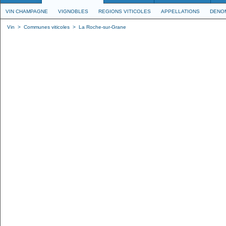
VIN CHAMPAGNE
VIGNOBLES
REGIONS VITICOLES
APPELLATIONS
DENO
Vin
>
Communes viticoles
>
La Roche-sur-Grane