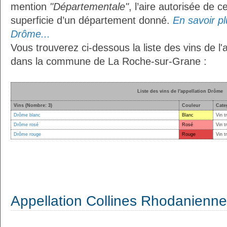
mention
"Départementale"
, l’aire autorisée de c
superficie d’un département donné.
En savoir plu
Drôme...
Vous trouverez ci-dessous la liste des vins de l
dans la commune de La Roche-sur-Grane :
Liste des vins de l'appellation Drôme
Vins (Nombre: 3)
Couleur
Cate
Drôme blanc
Blanc
Vin t
Drôme rosé
Rosé
Vin t
Drôme rouge
Rouge
Vin t
Appellation Collines Rhodanienn