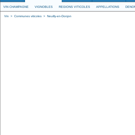
VIN CHAMPAGNE
VIGNOBLES
REGIONS VITICOLES
APPELLATIONS
DENO
Vin
>
Communes viticoles
>
Neuilly-en-Donjon