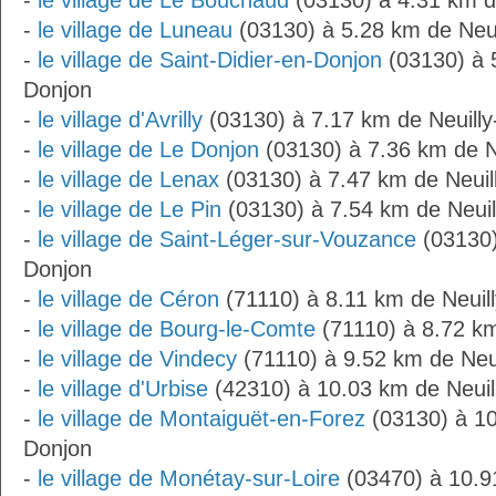
-
le village de Le Bouchaud
(03130) à 4.31 km d
-
le village de Luneau
(03130) à 5.28 km de Neui
-
le village de Saint-Didier-en-Donjon
(03130) à 5
Donjon
-
le village d'Avrilly
(03130) à 7.17 km de Neuill
-
le village de Le Donjon
(03130) à 7.36 km de N
-
le village de Lenax
(03130) à 7.47 km de Neuil
-
le village de Le Pin
(03130) à 7.54 km de Neuil
-
le village de Saint-Léger-sur-Vouzance
(03130)
Donjon
-
le village de Céron
(71110) à 8.11 km de Neuil
-
le village de Bourg-le-Comte
(71110) à 8.72 km
-
le village de Vindecy
(71110) à 9.52 km de Neu
-
le village d'Urbise
(42310) à 10.03 km de Neuil
-
le village de Montaiguët-en-Forez
(03130) à 10
Donjon
-
le village de Monétay-sur-Loire
(03470) à 10.9