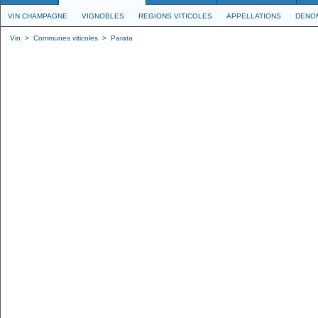
VIN CHAMPAGNE
VIGNOBLES
REGIONS VITICOLES
APPELLATIONS
DENO
Vin
>
Communes viticoles
>
Parata