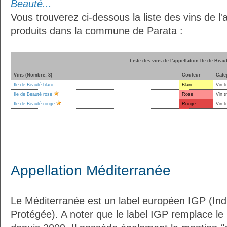
Beauté...
Vous trouverez ci-dessous la liste des vins de l'
produits dans la commune de Parata :
Liste des vins de l'appellation Ile de Beau
Vins (Nombre: 3)
Couleur
Cate
Ile de Beauté blanc
Blanc
Vin t
Ile de Beauté rosé
Rosé
Vin t
Ile de Beauté rouge
Rouge
Vin t
Appellation Méditerranée
Le Méditerranée est un label européen IGP (In
Protégée). A noter que le label IGP remplace le