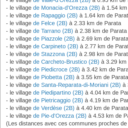
- le village
de Valle-d'Orezza (2B)
à 0.95 km de 
- le village
de Monacia-d'Orezza (2B)
à 1.54 km
- le village
de Rapaggio (2B)
à 1.64 km de Para
- le village
de Felce (2B)
à 2.33 km de Parata
- le village
de Tarrano (2B)
à 2.38 km de Parata
- le village
de Piazzole (2B)
à 2.69 km de Parat
- le village
de Carpineto (2B)
à 2.77 km de Para
- le village
de Stazzona (2B)
à 2.98 km de Para
- le village
de Carcheto-Brustico (2B)
à 3.29 km 
- le village
de Piedicroce (2B)
à 3.42 km de Par
- le village
de Piobetta (2B)
à 3.55 km de Parat
- le village
de Santa-Reparata-di-Moriani (2B)
à 
- le village
de Piedipartino (2B)
à 4.04 km de Pa
- le village
de Pietricaggio (2B)
à 4.19 km de Pa
- le village
de Verdèse (2B)
à 4.40 km de Parat
- le village
de Pie-d'Orezza (2B)
à 4.53 km de P
(Les distances avec ces communes proches de 