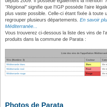
depuis 2009. Il possède également la mention
"
"Régional"
signifie que l’IGP possède l’aire légal
plus vaste possible. Celle-ci étant fixée à toute
regrouper plusieurs départements.
En savoir plus
Méditerranée...
Vous trouverez ci-dessous la liste des vins de l
produits dans la commune de Parata :
Liste des vins de l'appellation Méditerran
Vins (Nombre: 3)
Couleur
Cate
Méditerranée blanc
Blanc
Vin t
Méditerranée rosé
Rosé
Vin t
Méditerranée rouge
Rouge
Vin t
Photos de Parata