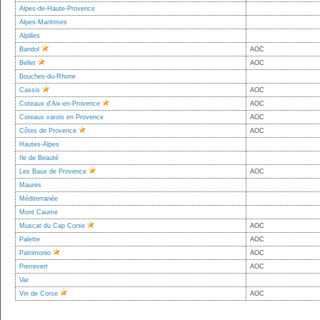
Alpes-de-Haute-Provence
Alpes-Maritimes
Alpilles
Bandol
AOC
Bellet
AOC
Bouches-du-Rhone
Cassis
AOC
Coteaux d'Aix-en-Provence
AOC
Coteaux varois en Provence
AOC
Côtes de Provence
AOC
Hautes-Alpes
Ile de Beauté
Les Baux de Provence
AOC
Maures
Méditerranée
Mont Caume
Muscat du Cap Corse
AOC
Palette
AOC
Patrimonio
AOC
Pierrevert
AOC
Var
Vin de Corse
AOC