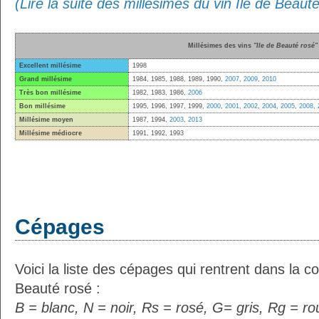
(Lire la suite des millésimes du vin Ile de Beaut
Millésimes des vins
"Ile de Beauté rosé"
Excellent millésime
1998
Grand millésime
1984, 1985, 1988, 1989, 1990,
2007
,
2009
,
2010
Très bon millésime
1982, 1983, 1986,
2006
Bon millésime
1995, 1996, 1997, 1999,
2000
,
2001
,
2002
,
2004
,
2005
,
2008
,
Millésime moyen
1987, 1994,
2003
,
2013
Millésime médiocre
1991, 1992, 1993
Cépages
Voici la liste des cépages qui rentrent dans la c
Beauté rosé :
B = blanc, N = noir, Rs = rosé, G= gris, Rg = r