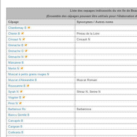
Liste des cepages indissociés du vin Ile de Bea
(Ensemble des cépages pouvant être utilisés pour l'élaboration d
Cépage
Synonymes / Autres noms
Chardonnay B
Chenin B
Pineau de la Loire
Cinsaut N
Cinsault N
Grenache B
Grenache G
Grenache N
Marsanne B
Merlot N
Muscat à petits grains rouges N
Muscat d’Alexandrie B
Muscat Romain
Roussanne B
Syrah N
Shiraz N, Serine N
Viognier B
Pinot N
Barbaroux Rs
Barbarossa
Biancu Gentile B
Carcajolo B
Carignan B
Codivarta B