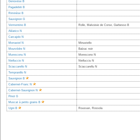
Genovèse B
Pagadebiti B
Riminèse B
Sauvignon G
Vermentino B
Rolle, Malvoisie de Corse, Garbesso B
Aléatico N
Carcajolo N
Morrastel N
Minustello
Mourvèdre N
Balzac noir
Muresconu N
Morescono N
Nielluccio N
Niellucciu N
Sciaccarello N
Sciaccarellu N
Tempranillo N
Sauvignon B
Cabernet-Franc N
Cabernet-Sauvignon N
Pinot G
Muscat à petits grains B
Ugni B
Roussan, Rossola