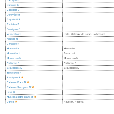
Carcajolo B
Carignan B
Codivarta B
Genovèse B
Pagadebiti B
Riminèse B
Sauvignon G
Vermentino B
Rolle, Malvoisie de Corse, Garbesso B
Aléatico N
Carcajolo N
Morrastel N
Minustello
Mourvèdre N
Balzac noir
Muresconu N
Morescono N
Nielluccio N
Niellucciu N
Sciaccarello N
Sciaccarellu N
Tempranillo N
Sauvignon B
Cabernet-Franc N
Cabernet-Sauvignon N
Pinot G
Muscat à petits grains B
Ugni B
Roussan, Rossola