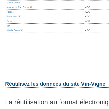
Mont Caume
Muscat du Cap Corse
AOC
Palette
AOC
Patrimonio
AOC
Pierrevert
AOC
Var
Vin de Corse
AOC
Réutilisez les données du site Vin-Vigne
La réutilisation au format électron