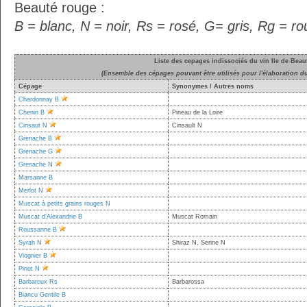
Beauté rouge :
B = blanc, N = noir, Rs = rosé, G= gris, Rg = r
Liste des cepages indissociés du vin Ile de Beau
(Ensemble des cépages pouvant être utilisés pour l'élaboration du
Cépage
Synonymes / Autres noms
Chardonnay B
Chenin B
Pineau de la Loire
Cinsaut N
Cinsault N
Grenache B
Grenache G
Grenache N
Marsanne B
Merlot N
Muscat à petits grains rouges N
Muscat d’Alexandrie B
Muscat Romain
Roussanne B
Syrah N
Shiraz N, Serine N
Viognier B
Pinot N
Barbaroux Rs
Barbarossa
Biancu Gentile B