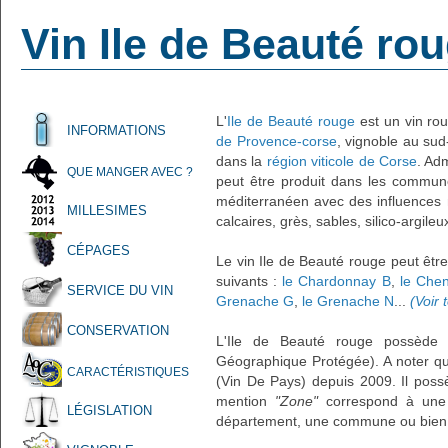
Vin Ile de Beauté ro
L'
Ile de Beauté rouge
est un vin rou
INFORMATIONS
de Provence-corse
, vignoble au sud
dans la
région viticole de Corse
. Ad
QUE MANGER AVEC ?
peut être produit dans les communes
méditerranéen avec des influences 
MILLESIMES
calcaires, grès, sables, silico-argileu
CÉPAGES
Le vin Ile de Beauté rouge peut êtr
suivants :
le Chardonnay B
,
le Chen
SERVICE DU VIN
Grenache G
,
le Grenache N
...
(Voir 
CONSERVATION
L'Ile de Beauté rouge possède l
Géographique Protégée). A noter qu
CARACTÉRISTIQUES
(Vin De Pays) depuis 2009. Il pos
mention
"Zone"
correspond à une s
LÉGISLATION
département, une commune ou bien 