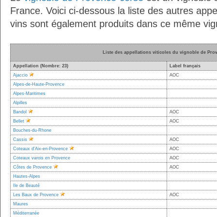
France. Voici ci-dessous la liste des autres appel
vins sont également produits dans ce même vig
Liste des appellations viticoles du vignoble de Pro
Appellation (Nombre: 23)
Label français
Ajaccio
AOC
Alpes-de-Haute-Provence
Alpes-Maritimes
Alpilles
Bandol
AOC
Bellet
AOC
Bouches-du-Rhone
Cassis
AOC
Coteaux d'Aix-en-Provence
AOC
Coteaux varois en Provence
AOC
Côtes de Provence
AOC
Hautes-Alpes
Ile de Beauté
Les Baux de Provence
AOC
Maures
Méditerranée