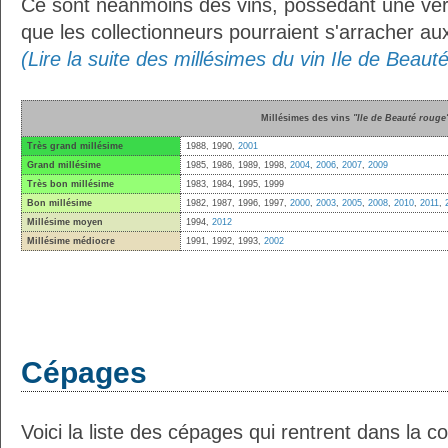
Ce sont néanmoins des vins, possédant une vérit
que les collectionneurs pourraient s'arracher a
(Lire la suite des millésimes du vin Ile de Beaut
Millésimes des vins
"Ile de Beauté rouge
Très grand millésime
1988, 1990,
2001
Grand millésime
1985, 1986, 1989, 1998,
2004
,
2006
,
2007
,
2009
Très bon millésime
1983, 1984, 1995, 1999
Bon millésime
1982, 1987, 1996, 1997,
2000
,
2003
,
2005
,
2008
,
2010
,
2011
,
Millésime moyen
1994,
2012
Millésime médiocre
1991, 1992, 1993,
2002
Cépages
Voici la liste des cépages qui rentrent dans la c