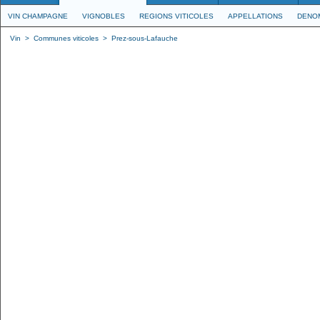
VIN CHAMPAGNE
VIGNOBLES
REGIONS VITICOLES
APPELLATIONS
DENO
Vin
>
Communes viticoles
>
Prez-sous-Lafauche