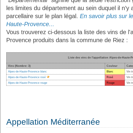
"Départemental"
signifie que la seule restrictio
les limites du département au sein duquel il n’y
parcellaire sur le plan légal.
En savoir plus sur le
Haute-Provence...
Vous trouverez ci-dessous la liste des vins de l
Provence produits dans la commune de Riez :
Liste des vins de l'appellation Alpes-de-Haute-
Vins (Nombre: 3)
Couleur
Cate
Alpes-de-Haute-Provence blanc
Blanc
Vin t
Alpes-de-Haute-Provence rosé
Rosé
Vin t
Alpes-de-Haute-Provence rouge
Rouge
Vin t
Appellation Méditerranée