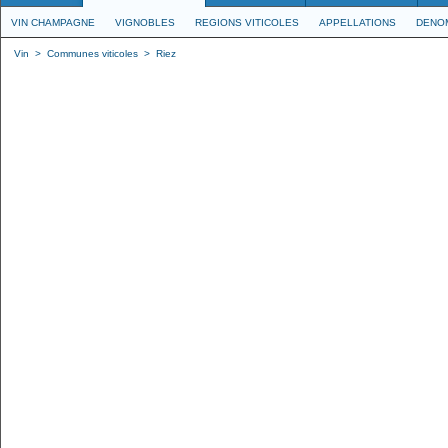
VIN CHAMPAGNE
VIGNOBLES
REGIONS VITICOLES
APPELLATIONS
DENO
Vin
>
Communes viticoles
>
Riez