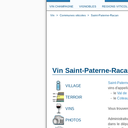
VIN CHAMPAGNE
VIGNOBLES
REGIONS VITICO
Vin
>
Communes viticoles
>
Saint-Paterne-Racan
Vin Saint-Paterne-Rac
Saint-Pater
VILLAGE
vins d'appell
- le
Val de 
TERROIR
- le
Coteau
VINS
Vous trouvere
Administrati
PHOTOS
dans le dépa