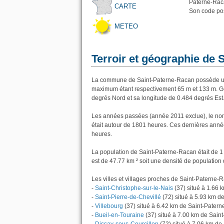
Paterne-Raca
CARTE
Son code pos
METEO
Terroir et géographie de 
La commune de Saint-Paterne-Racan possède une
maximum étant respectivement 65 m et 133 m. G
degrés Nord et sa longitude de 0.484 degrés Est
Les années passées (année 2011 exclue), le no
était autour de 1801 heures. Ces dernières anné
heures.
La population de Saint-Paterne-Racan était de 1
est de 47.77 km ² soit une densité de population 
Les villes et villages proches de Saint-Paterne-R
-
Saint-Christophe-sur-le-Nais
(37) situé à 1.66
-
Saint-Pierre-de-Chevillé
(72) situé à 5.93 km d
-
Villebourg
(37) situé à 6.42 km de Saint-Pater
-
Bueil-en-Touraine
(37) situé à 7.00 km de Sain