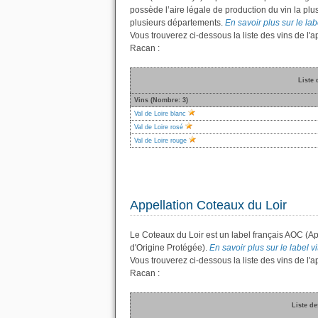
possède l’aire légale de production du vin la plu
plusieurs départements.
En savoir plus sur le labe
Vous trouverez ci-dessous la liste des vins de l
Racan :
Liste 
Vins (Nombre: 3)
Val de Loire blanc
Val de Loire rosé
Val de Loire rouge
Appellation Coteaux du Loir
Le Coteaux du Loir est un label français AOC (Ap
d'Origine Protégée).
En savoir plus sur le label vi
Vous trouverez ci-dessous la liste des vins de l
Racan :
Liste de