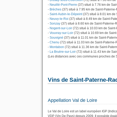
-
Dissay-sous-Courcillon
(72) situé à 7.06 km d
-
Neuillé-Pont-Pierre
(37) situé à 7.76 km de Sa
-
Brèches
(37) situé à 7.95 km de Saint-Paterne
-
Saint-Aubin-le-Dépeint
(37) situé à 8.01 km de
-
Neuvy-le-Roi
(37) situé à 8.49 km de Saint-Pa
-
Sonzay
(37) situé à 8.60 km de Saint-Paterne-
-
Nogent-sur-Loir
(72) situé à 10.03 km de Saint
-
Vouvray-sur-Loir
(72) situé à 10.69 km de Sain
-
Souvigné
(37) situé à 11.01 km de Saint-Pater
-
Chenu
(72) situé à 11.03 km de Saint-Paterne
-
Montabon
(72) situé à 11.36 km de Saint-Pate
-
La Bruère-sur-Loir
(72) situé à 11.43 km de Sa
(Les distances avec ces communes proches de S
Vins de Saint-Paterne-Ra
Appellation Val de Loire
Le Val de Loire est un label européen IGP (Indic
VDP (Vin De Pays) depuis 2009. Il possède éga