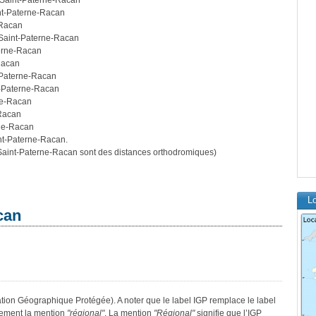
e Saint-Paterne-Racan
int-Paterne-Racan
-Racan
 Saint-Paterne-Racan
terne-Racan
Racan
-Paterne-Racan
t-Paterne-Racan
ne-Racan
-Racan
rne-Racan
int-Paterne-Racan.
aint-Paterne-Racan sont des distances orthodromiques)
L
can
ation Géographique Protégée). A noter que le label IGP remplace le label
lement la mention
"régional"
. La mention
"Régional"
signifie que l’IGP