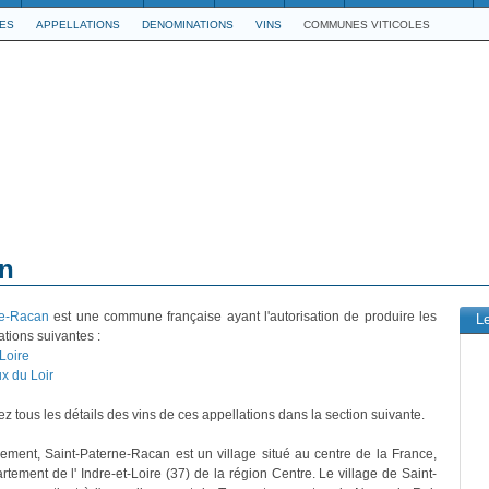
LES
APPELLATIONS
DENOMINATIONS
VINS
COMMUNES VITICOLES
an
ne-Racan
est une commune française ayant l'autorisation de produire les
L
ations suivantes :
Loire
x du Loir
z tous les détails des vins de ces appellations dans la section suivante.
vement, Saint-Paterne-Racan est un village situé au centre de la France,
rtement de l' Indre-et-Loire (37) de la région Centre. Le village de Saint-