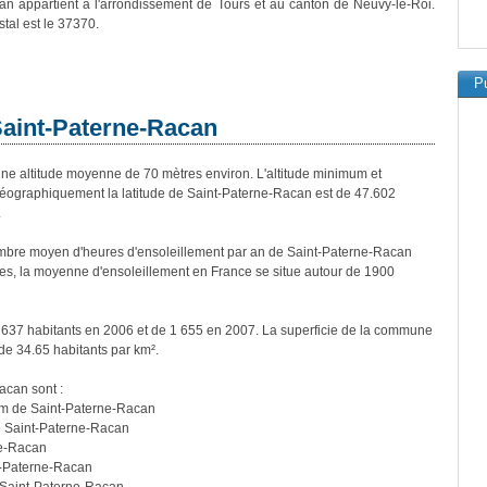
n appartient à l'arrondissement de Tours et au canton de Neuvy-le-Roi.
tal est le 37370.
Pu
Saint-Paterne-Racan
 altitude moyenne de 70 mètres environ. L'altitude minimum et
éographiquement la latitude de Saint-Paterne-Racan est de 47.602
.
mbre moyen d'heures d'ensoleillement par an de Saint-Paterne-Racan
es, la moyenne d'ensoleillement en France se situe autour de 1900
 637 habitants en 2006 et de 1 655 en 2007. La superficie de la commune
de 34.65 habitants par km².
acan sont :
 km de Saint-Paterne-Racan
e Saint-Paterne-Racan
ne-Racan
t-Paterne-Racan