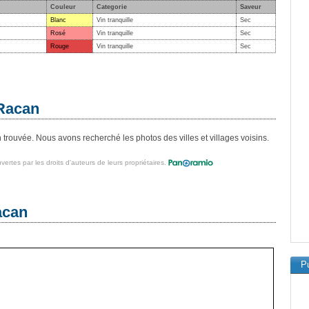
Couleur
Categorie
Saveur
Blanc
Vin tranquille
Sec
Rosé
Vin tranquille
Sec
Rouge
Vin tranquille
Sec
-Racan
rouvée. Nous avons recherché les photos des villes et villages voisins.
vertes par les droits d'auteurs de leurs propriétaires.
acan
Pu