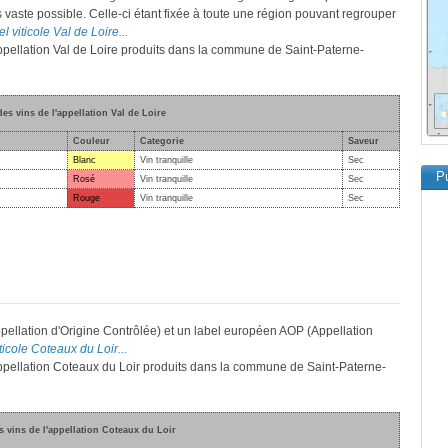
s vaste possible. Celle-ci étant fixée à toute une région pouvant regrouper
l viticole Val de Loire...
'appellation Val de Loire produits dans la commune de Saint-Paterne-
des vins de l'appellation Val de Loire
Couleur
Categorie
Saveur
Blanc
Vin tranquille
Sec
Pu
Rosé
Vin tranquille
Sec
Rouge
Vin tranquille
Sec
pellation d'Origine Contrôlée) et un label européen AOP (Appellation
ticole Coteaux du Loir...
'appellation Coteaux du Loir produits dans la commune de Saint-Paterne-
s vins de l'appellation Coteaux du Loir