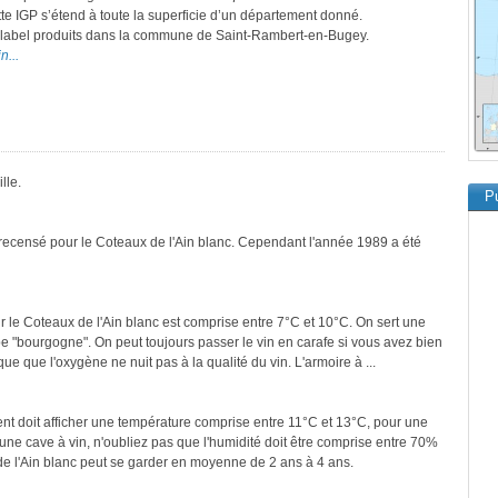
ette IGP s’étend à toute la superficie d’un département donné.
ce label produits dans la commune de Saint-Rambert-en-Bugey.
n...
lle.
Pu
 recensé pour le Coteaux de l'Ain blanc. Cependant l'année 1989 a été
r le Coteaux de l'Ain blanc est comprise entre 7°C et 10°C. On sert une
pe "bourgogne". On peut toujours passer le vin en carafe si vous avez bien
ique que l'oxygène ne nuit pas à la qualité du vin. L'armoire à ...
ment doit afficher une température comprise entre 11°C et 13°C, pour une
une cave à vin, n'oubliez pas que l'humidité doit être comprise entre 70%
de l'Ain blanc peut se garder en moyenne de 2 ans à 4 ans.