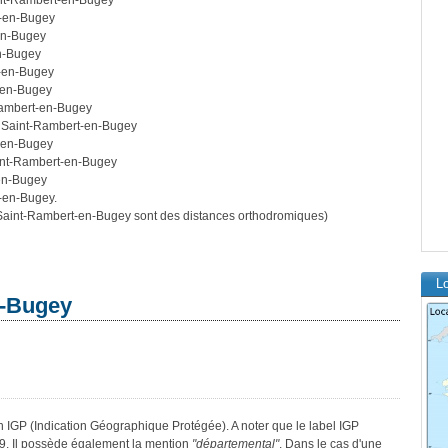
int-Rambert-en-Bugey
t-en-Bugey
en-Bugey
en-Bugey
t-en-Bugey
-en-Bugey
Rambert-en-Bugey
e Saint-Rambert-en-Bugey
t-en-Bugey
aint-Rambert-en-Bugey
-en-Bugey
-en-Bugey.
aint-Rambert-en-Bugey sont des distances orthodromiques)
L
n-Bugey
en IGP (Indication Géographique Protégée). A noter que le label IGP
9. Il possède également la mention
"départemental"
. Dans le cas d'une