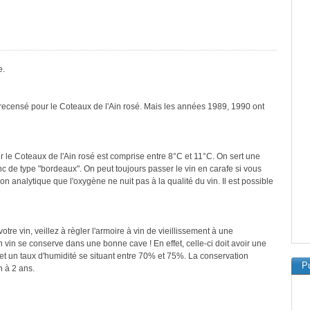
e.
 recensé pour le Coteaux de l'Ain rosé. Mais les années 1989, 1990 ont
 le Coteaux de l'Ain rosé est comprise entre 8°C et 11°C. On sert une
nc de type "bordeaux". On peut toujours passer le vin en carafe si vous
ion analytique que l'oxygène ne nuit pas à la qualité du vin. Il est possible
re vin, veillez à règler l'armoire à vin de vieillissement à une
vin se conserve dans une bonne cave ! En effet, celle-ci doit avoir une
et un taux d'humidité se situant entre 70% et 75%. La conservation
Pu
n à 2 ans.