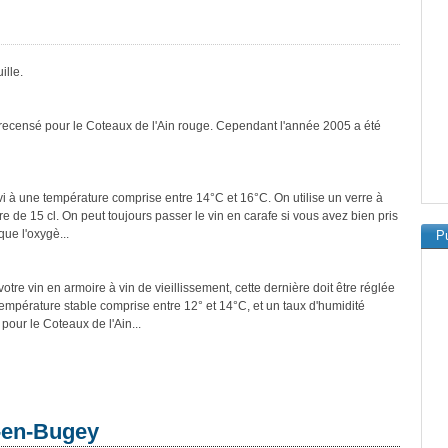
ille.
 recensé pour le Coteaux de l'Ain rouge. Cependant l'année 2005 a été
vi à une température comprise entre 14°C et 16°C. On utilise un verre à
re de 15 cl. On peut toujours passer le vin en carafe si vous avez bien pris
que l'oxygè...
Pu
tre vin en armoire à vin de vieillissement, cette dernière doit être réglée
température stable comprise entre 12° et 14°C, et un taux d'humidité
our le Coteaux de l'Ain...
-en-Bugey