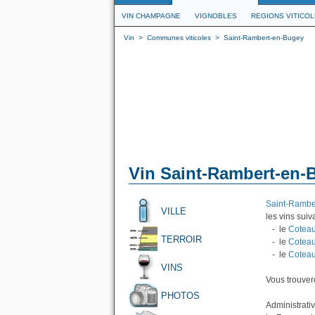
VIN CHAMPAGNE
VIGNOBLES
REGIONS VITICO
Vin
>
Communes viticoles
>
Saint-Rambert-en-Bugey
Vin Saint-Rambert-en-
Saint-Rambe
VILLE
les vins suiva
- le
Coteau
TERROIR
- le
Coteau
- le
Coteau
VINS
Vous trouvere
PHOTOS
Administrati