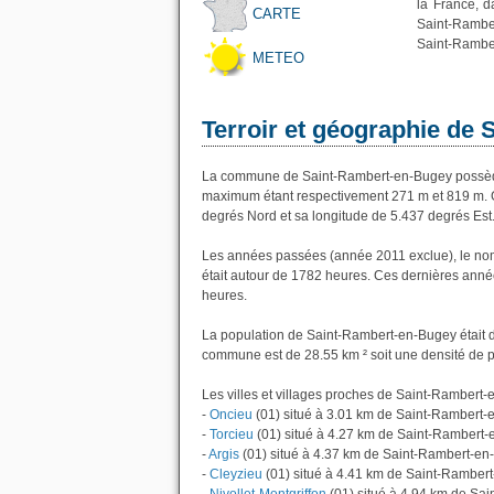
la France, d
CARTE
Saint-Rambe
Saint-Ramber
METEO
Terroir et géographie de
La commune de Saint-Rambert-en-Bugey possède 
maximum étant respectivement 271 m et 819 m. 
degrés Nord et sa longitude de 5.437 degrés Est
Les années passées (année 2011 exclue), le no
était autour de 1782 heures. Ces dernières anné
heures.
La population de Saint-Rambert-en-Bugey était d
commune est de 28.55 km ² soit une densité de p
Les villes et villages proches de Saint-Rambert-
-
Oncieu
(01) situé à 3.01 km de Saint-Rambert
-
Torcieu
(01) situé à 4.27 km de Saint-Rambert
-
Argis
(01) situé à 4.37 km de Saint-Rambert-e
-
Cleyzieu
(01) situé à 4.41 km de Saint-Ramber