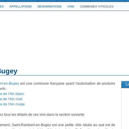
LES
APPELLATIONS
DENOMINATIONS
VINS
COMMUNES VITICOLES
Bugey
rt-en-Bugey
est une commune française ayant l'autorisation de produire
L
nts :
x de l'Ain blanc
x de l'Ain rosé
x de l'Ain rouge
z tous les détails de ces vins dans la section suivante.
vement, Saint-Rambert-en-Bugey est une petite ville située au sud est de