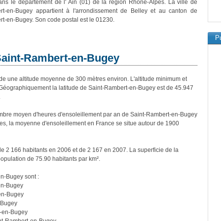
ans le département de l' Ain (01) de la région Rhône-Alpes. La ville de
rt-en-Bugey appartient à l'arrondissement de Belley et au canton de
t-en-Bugey. Son code postal est le 01230.
Pu
 Saint-Rambert-en-Bugey
une altitude moyenne de 300 mètres environ. L'altitude minimum et
Géographiquement la latitude de Saint-Rambert-en-Bugey est de 45.947
.
mbre moyen d'heures d'ensoleillement par an de Saint-Rambert-en-Bugey
es, la moyenne d'ensoleillement en France se situe autour de 1900
e 2 166 habitants en 2006 et de 2 167 en 2007. La superficie de la
opulation de 75.90 habitants par km².
en-Bugey sont :
-en-Bugey
-en-Bugey
n-Bugey
t-en-Bugey