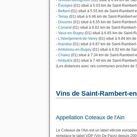
-
Nivollet-Montgriffon
(01) situé à 4.94 km de Sa
-
Évosges
(01) situé à 5.03 km de Saint-Ramber
-
Bettant
(01) situé à 5.55 km de Saint-Rambert-
-
Tenay
(01) situé à 6.46 km de Saint-Rambert-
-
Douvres
(01) situé à 6.55 km de Saint-Ramber
-
Conand
(01) situé à 6.62 km de Saint-Rambert
-
Vaux-en-Bugey
(01) situé à 6.65 km de Saint-
-
L'Abergement-de-Varey
(01) situé à 6.84 km d
-
Arandas
(01) situé à 6.87 km de Saint-Ramber
-
Ambérieu-en-Bugey
(01) situé à 6.92 km de S
-
Chaley
(01) situé à 7.34 km de Saint-Rambert
-
Ambutrix
(01) situé à 7.40 km de Saint-Rambert
(Les distances avec ces communes proches de S
Vins de Saint-Rambert-e
Appellation Coteaux de l'Ain
Le Coteaux de l'Ain est un label viticole europé
remplace le label VDP (Vin De Pays) depuis 200