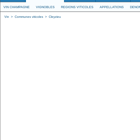
VIN CHAMPAGNE
VIGNOBLES
REGIONS VITICOLES
APPELLATIONS
DENO
Vin
>
Communes viticoles
>
Cleyzieu