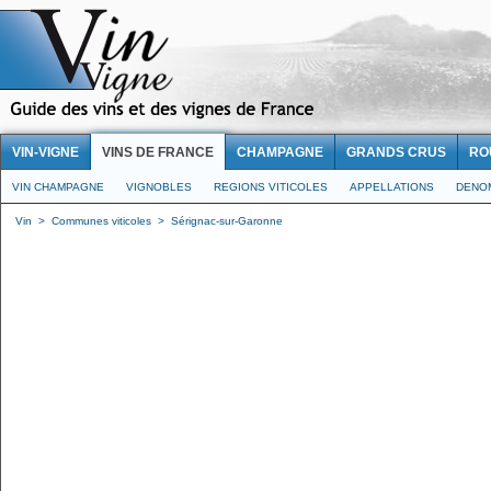
VIN-VIGNE
VINS DE FRANCE
CHAMPAGNE
GRANDS CRUS
RO
VIN CHAMPAGNE
VIGNOBLES
REGIONS VITICOLES
APPELLATIONS
DENO
Vin
>
Communes viticoles
>
Sérignac-sur-Garonne