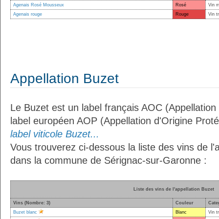
Agenais Rosé Mousseux
Rosé
Vin 
Agenais rouge
Rouge
Vin t
Appellation Buzet
Le Buzet est un label français AOC (Appellation 
label européen AOP (Appellation d'Origine Prot
label viticole Buzet...
Vous trouverez ci-dessous la liste des vins de l'
dans la commune de Sérignac-sur-Garonne :
Liste des vins de l'appellation Buzet
Vins (Nombre: 3)
Couleur
Cate
Buzet blanc
Blanc
Vin t