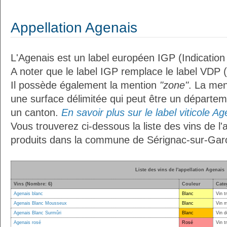
Appellation Agenais
L'Agenais est un label européen IGP (Indicatio
A noter que le label IGP remplace le label VDP 
Il possède également la mention
"zone"
. La me
une surface délimitée qui peut être un départ
un canton.
En savoir plus sur le label viticole Ag
Vous trouverez ci-dessous la liste des vins de l'
produits dans la commune de Sérignac-sur-Gar
Liste des vins de l'appellation Agenais
Vins (Nombre: 6)
Couleur
Cate
Agenais blanc
Blanc
Vin t
Agenais Blanc Mousseux
Blanc
Vin 
Agenais Blanc Surmûri
Blanc
Vin d
Agenais rosé
Rosé
Vin t