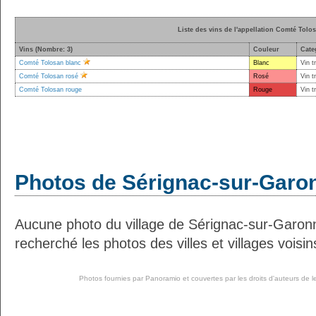
Liste des vins de l'appellation Comté Tolo
Vins (Nombre: 3)
Couleur
Cate
Comté Tolosan blanc
Blanc
Vin t
Comté Tolosan rosé
Rosé
Vin t
Comté Tolosan rouge
Rouge
Vin t
Photos de Sérignac-sur-Garo
Aucune photo du village de Sérignac-sur-Garon
recherché les photos des villes et villages voisin
Photos fournies par
Panoramio
et couvertes par les droits d'auteurs de l