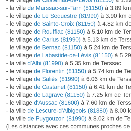
- le village
de Castelnau-de-Lévis (81150)
à 1.2
- la ville
de Marssac-sur-Tarn (81150)
à 3.89 km
- le village
de Le Sequestre (81990)
à 3.90 km d
- le village
de Sainte-Croix (81150)
à 4.82 km de
- le village
de Rouffiac (81150)
à 5.10 km de Te
- le village
de Carlus (81990)
à 5.13 km de Ters
- le village
de Bernac (81150)
à 5.24 km de Ter
- le village
de Labastide-de-Lévis (81150)
à 5.29
- la ville
d'Albi (81990)
à 5.35 km de Terssac
- le village
de Florentin (81150)
à 5.74 km de Te
- le village
de Saliès (81990)
à 6.06 km de Ters
- le village
de Castanet (81150)
à 6.41 km de Te
- le village
de Lagrave (81150)
à 7.25 km de Te
- le village
d'Aussac (81600)
à 7.60 km de Ters
- la ville
de Lescure-d'Albigeois (81380)
à 8.00 
- la ville
de Puygouzon (81990)
à 8.02 km de Te
(Les distances avec ces communes proches de 