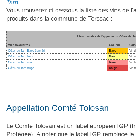
Tarn...
Vous trouverez ci-dessous la liste des vins de l'
produits dans la commune de Terssac :
Liste des vins de l'appellation Côtes du Ta
Vins (Nombre: 4)
Couleur
Cate
Côtes du Tarn Blanc Surmûri
Blanc
Vin d
Côtes du Tarn blanc
Blanc
Vin t
Côtes du Tarn rosé
Rosé
Vin t
Côtes du Tarn rouge
Rouge
Vin t
Appellation Comté Tolosan
Le Comté Tolosan est un label européen IGP (I
Protégée). A noter que le label IGP remplace le