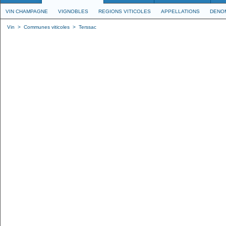
VIN CHAMPAGNE
VIGNOBLES
REGIONS VITICOLES
APPELLATIONS
DENO
Vin
>
Communes viticoles
>
Terssac