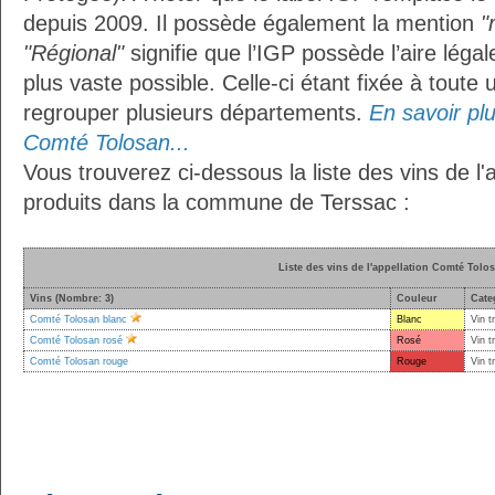
depuis 2009. Il possède également la mention
"
"Régional"
signifie que l’IGP possède l’aire légal
plus vaste possible. Celle-ci étant fixée à toute
regrouper plusieurs départements.
En savoir plus
Comté Tolosan...
Vous trouverez ci-dessous la liste des vins de l
produits dans la commune de Terssac :
Liste des vins de l'appellation Comté Tolo
Vins (Nombre: 3)
Couleur
Cate
Comté Tolosan blanc
Blanc
Vin t
Comté Tolosan rosé
Rosé
Vin t
Comté Tolosan rouge
Rouge
Vin t