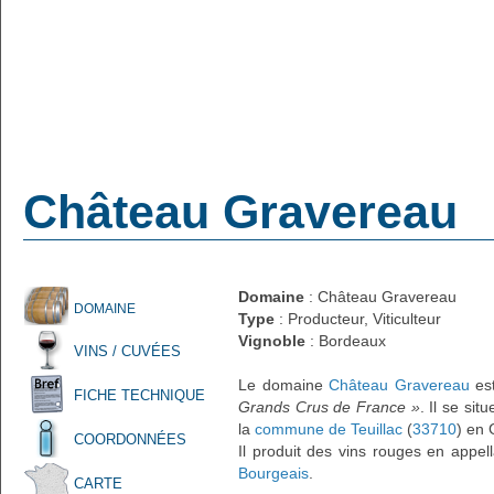
Château Gravereau
Domaine
: Château Gravereau
DOMAINE
Type
: Producteur, Viticulteur
Vignoble
: Bordeaux
VINS / CUVÉES
Le domaine
Château Gravereau
est
FICHE TECHNIQUE
Grands Crus de France »
. Il se sit
la
commune de Teuillac
(
33710
) en 
COORDONNÉES
Il produit des vins rouges en appel
Bourgeais
.
CARTE