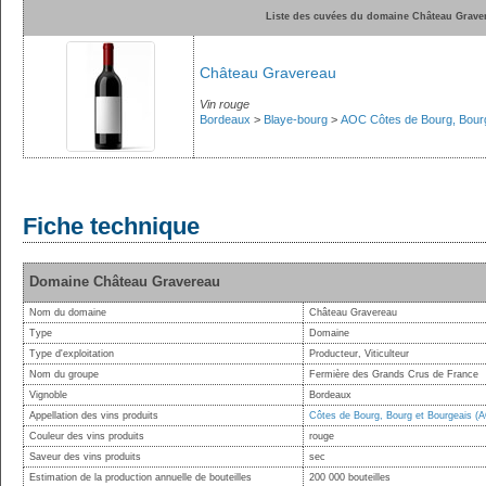
Liste des cuvées du domaine Château Grave
Château Gravereau
Vin rouge
Bordeaux
>
Blaye-bourg
>
AOC Côtes de Bourg, Bourg
Fiche technique
Domaine Château Gravereau
Nom du domaine
Château Gravereau
Type
Domaine
Type d'exploitation
Producteur, Viticulteur
Nom du groupe
Fermière des Grands Crus de France
Vignoble
Bordeaux
Appellation des vins produits
Côtes de Bourg, Bourg et Bourgeais (
Couleur des vins produits
rouge
Saveur des vins produits
sec
Estimation de la production annuelle de bouteilles
200 000 bouteilles