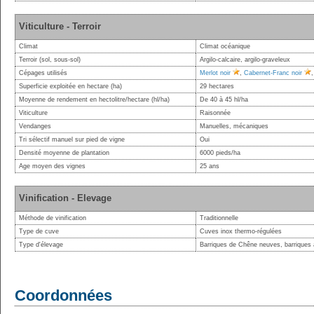
Viticulture - Terroir
Climat
Climat océanique
Terroir (sol, sous-sol)
Argilo-calcaire, argilo-graveleux
Cépages utilisés
Merlot noir
,
Cabernet-Franc noir
Superficie exploitée en hectare (ha)
29 hectares
Moyenne de rendement en hectolitre/hectare (hl/ha)
De 40 à 45 hl/ha
Viticulture
Raisonnée
Vendanges
Manuelles, mécaniques
Tri sélectif manuel sur pied de vigne
Oui
Densité moyenne de plantation
6000 pieds/ha
Age moyen des vignes
25 ans
Vinification - Elevage
Méthode de vinification
Traditionnelle
Type de cuve
Cuves inox thermo-régulées
Type d'élevage
Barriques de Chêne neuves, barriques
Coordonnées