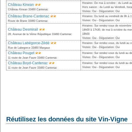
Horaires: De mai à octobre : du Lundi a
Château Kirwan
Hors saison : du Lundi au Vendredi, horai
Château Kirwan 33460 Cantenac
Visites: Oui - Dégustation: Oui
Château Brane-Cantenac
Horaires: Du lundi au vendredi de 9h à 
Visites: Oui - Dégustation: Oui
Route de Brane 33460 Cantenac
Horaires: Sur rendez-vous de novembre à
Château Desmirail
14h00 à 17h30, de mai à octobre du mer
18h00
28, Avenue de la Vème République 33460 Cantenac
Visites: Oui - Dégustation: Oui
Château Labégorce-Zédé
Horaires: Sur rendez-vous, du lundi au 
Visites: Oui - Dégustation: Oui
Rue de Labegorce 33460 Margaux
Château Pouget
Horaires: Sur rendez-vous du lundi au 
Visites: Oui - Dégustation: Oui
11 route de Jean Faure 33460 Cantenac
Château Boyd-Cantenac
Horaires: Sur rendez-vous du lundi au 
Visites: Oui - Dégustation: Oui
11 route de Jean Faure 33460 Cantenac
Réutilisez les données du site Vin-Vigne