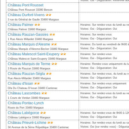
Visites: Oui - Dégustation: Réservée au
Château Pont Rousset
Château Pont Rousset 33390 Berson
Château Durfort-Vivens
3 rue du Général de Gaulle 33460 Margaux
Château Palmer
Horaires: Sur rendez-vous du lundi au v
Visites: Oui - Dégustation: Oui
Château Palmer 33460 Margaux
Château Rauzan-Gassies
Horaires: Sur rendez-vous
Visites: Oui - Dégustation: Oui
1 Rue Alexis Millardet 33460 Margaux
Château Marquis d'Alesme
Horaires: Du lundi au vendredi de 9h00 
Visites: Oui - Dégustation: Oui
Château Marquis d'Alesme-Becker 33460 Margaux
Château Malescot Saint-Exupery
Horaires: Sur rendez-vous
Visites: Oui - Dégustation: Oui
Château Malescot Saint-Exupery 33460 Margaux
Château Marquis de Terme
Horaires: Rendez-vous uniquement du lu
Visites: Oui - Dégustation: Oui
3 Route de Rauzan 33460 Margaux
Château Rauzan-Ségla
Horaires: Sur rendez-vous, du lundi au v
Visites: Oui - Dégustation: Oui
Rue Alexis-Millardet 33460 Margaux
Château d'Issan
Horaires: Sur rendez-vous uniquement
Visites: Oui - Dégustation: Oui
Gfa Du Chateau D'issan 33460 Cantenac
Château Lascombes
Horaires: Sur rendez-vous du lundi au v
Visites: Oui - Dégustation: Oui
1 Cours de Verdun 33460 Margaux
Château Pontac-Lynch
Route du Port 33460 Margaux
Château Labégorce
Horaires: Sur rendez-vous de 9h00 à 12
Visites: Oui - Dégustation: Oui
Château Labégorce 33460 Margaux
Château Prieuré-Lichine
Horaires: Sur rendez-vous du lundi au 
Visites: Oui (sur rendez vous) - Dégusta
34 Avenue de la 5ème République 33460 Cantenac