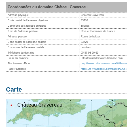
Coordonnées du domaine Château Gravereau
Adresse physique
Château Gravereau
Code postal de l'adresse physique
33710
Commune de l'adresse physique
Teuillac
Nom de l'adresse postale
Crus et Domaines de France
Adresse postale
Route de balizac
Code postal de l'adresse postale
33720
Commune de l'adresse postale
Landiras
Téléphone du domaine
05 57 98 29 69
Email du domaine
Info@crusetdomainesdefrance.com
Site internet officiel
http://www.cdf-chateaux.com/#/Graver
Page Facebook
https://fr-fr.facebook.com/pages/Cru
Carte