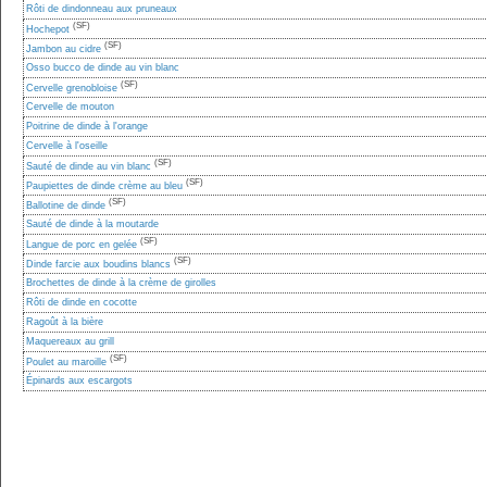
Rôti de dindonneau aux pruneaux
(SF)
Hochepot
(SF)
Jambon au cidre
Osso bucco de dinde au vin blanc
(SF)
Cervelle grenobloise
Cervelle de mouton
Poitrine de dinde à l'orange
Cervelle à l'oseille
(SF)
Sauté de dinde au vin blanc
(SF)
Paupiettes de dinde crème au bleu
(SF)
Ballotine de dinde
Sauté de dinde à la moutarde
(SF)
Langue de porc en gelée
(SF)
Dinde farcie aux boudins blancs
Brochettes de dinde à la crème de girolles
Rôti de dinde en cocotte
Ragoût à la bière
Maquereaux au grill
(SF)
Poulet au maroille
Épinards aux escargots