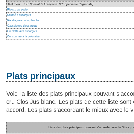
Met / Vin
(SF: Spécialité Française, SR: Spécialité Régionale)
Risotto au poulet
Soufflé d'escargots
Ris d'agneau à la plancha
Cassolettes d'escargots
Omelette aux escargots
Consommé à la polonaise
Plats principaux
Voici la liste des plats principaux pouvant s'acc
cru Clos Jus blanc. Les plats de cette liste sont
accord. Les plats s'accordant le mieux avec le vi
Liste des plats principaux pouvant s'accorder avec le Givry pr