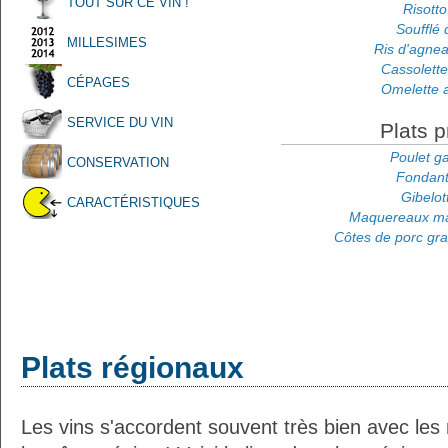
TOUT SUR CE VIN !
Risotto
Soufflé 
MILLESIMES
Ris d'agnea
Cassolette
CÉPAGES
Omelette 
SERVICE DU VIN
Plats p
Poulet g
CONSERVATION
Fondant 
Gibelot
CARACTÉRISTIQUES
Maquereaux mar
Côtes de porc gra
Plats régionaux
Les vins s'accordent souvent très bien avec les 