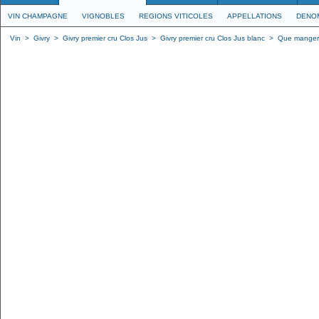
VIN CHAMPAGNE
VIGNOBLES
REGIONS VITICOLES
APPELLATIONS
DENO
Vin
>
Givry
>
Givry premier cru Clos Jus
>
Givry premier cru Clos Jus blanc
>
Que manger a