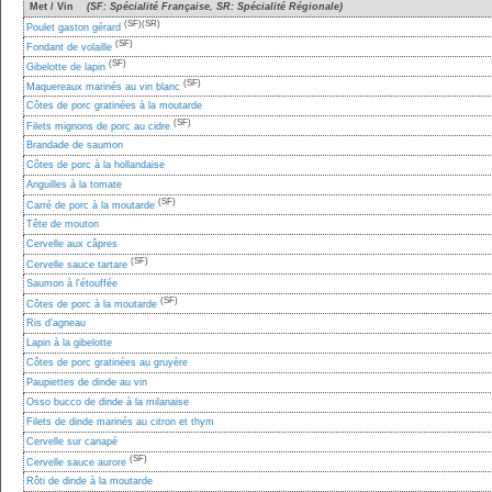
Met / Vin
(SF: Spécialité Française, SR: Spécialité Régionale)
(SF)
(SR)
Poulet gaston gérard
(SF)
Fondant de volaille
(SF)
Gibelotte de lapin
(SF)
Maquereaux marinés au vin blanc
Côtes de porc gratinées à la moutarde
(SF)
Filets mignons de porc au cidre
Brandade de saumon
Côtes de porc à la hollandaise
Anguilles à la tomate
(SF)
Carré de porc à la moutarde
Tête de mouton
Cervelle aux câpres
(SF)
Cervelle sauce tartare
Saumon à l'étouffée
(SF)
Côtes de porc à la moutarde
Ris d'agneau
Lapin à la gibelotte
Côtes de porc gratinées au gruyère
Paupiettes de dinde au vin
Osso bucco de dinde à la milanaise
Filets de dinde marinés au citron et thym
Cervelle sur canapé
(SF)
Cervelle sauce aurore
Rôti de dinde à la moutarde