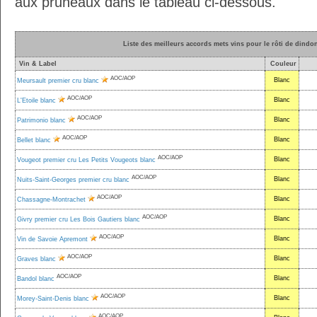
aux pruneaux dans le tableau ci-dessous.
Liste des meilleurs accords mets vins pour le rôti de dind
Vin & Label
Couleur
AOC/AOP
Blanc
Meursault premier cru blanc
AOC/AOP
Blanc
L'Etoile blanc
AOC/AOP
Blanc
Patrimonio blanc
AOC/AOP
Blanc
Bellet blanc
AOC/AOP
Blanc
Vougeot premier cru Les Petits Vougeots blanc
AOC/AOP
Blanc
Nuits-Saint-Georges premier cru blanc
AOC/AOP
Blanc
Chassagne-Montrachet
AOC/AOP
Blanc
Givry premier cru Les Bois Gautiers blanc
AOC/AOP
Blanc
Vin de Savoie Apremont
AOC/AOP
Blanc
Graves blanc
AOC/AOP
Blanc
Bandol blanc
AOC/AOP
Blanc
Morey-Saint-Denis blanc
AOC/AOP