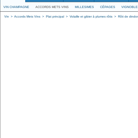
VIN CHAMPAGNE
ACCORDS METS VINS
MILLESIMES
CÉPAGES
VIGNOBLE
Vin
>
Accords Mets Vins
>
Plat principal
>
Volaille et gibier à plumes rôtis
>
Rôti de dind