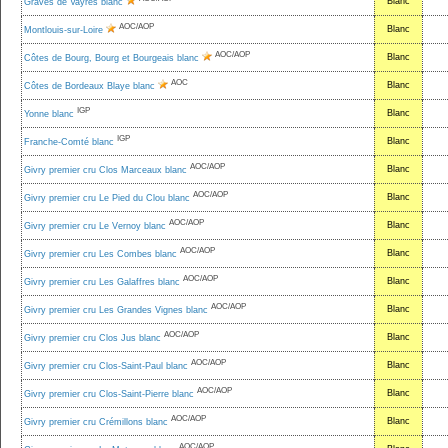
Blanc
Graves de Vayres blanc
AOC/AOP
Blanc
Montlouis-sur-Loire
AOC/AOP
Blanc
Côtes de Bourg, Bourg et Bourgeais blanc
AOC
Blanc
Côtes de Bordeaux Blaye blanc
IGP
Blanc
Yonne blanc
IGP
Blanc
Franche-Comté blanc
AOC/AOP
Blanc
Givry premier cru Clos Marceaux blanc
AOC/AOP
Blanc
Givry premier cru Le Pied du Clou blanc
AOC/AOP
Blanc
Givry premier cru Le Vernoy blanc
AOC/AOP
Blanc
Givry premier cru Les Combes blanc
AOC/AOP
Blanc
Givry premier cru Les Galaffres blanc
AOC/AOP
Blanc
Givry premier cru Les Grandes Vignes blanc
AOC/AOP
Blanc
Givry premier cru Clos Jus blanc
AOC/AOP
Blanc
Givry premier cru Clos-Saint-Paul blanc
AOC/AOP
Blanc
Givry premier cru Clos-Saint-Pierre blanc
AOC/AOP
Blanc
Givry premier cru Crémillons blanc
AOC/AOP