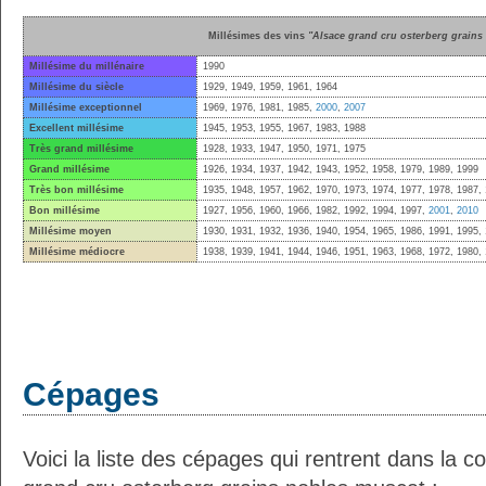
Millésimes des vins
"Alsace grand cru osterberg grains
Millésime du millénaire
1990
Millésime du siècle
1929, 1949, 1959, 1961, 1964
Millésime exceptionnel
1969, 1976, 1981, 1985,
2000
,
2007
Excellent millésime
1945, 1953, 1955, 1967, 1983, 1988
Très grand millésime
1928, 1933, 1947, 1950, 1971, 1975
Grand millésime
1926, 1934, 1937, 1942, 1943, 1952, 1958, 1979, 1989, 1999
Très bon millésime
1935, 1948, 1957, 1962, 1970, 1973, 1974, 1977, 1978, 1987,
Bon millésime
1927, 1956, 1960, 1966, 1982, 1992, 1994, 1997,
2001
,
2010
Millésime moyen
1930, 1931, 1932, 1936, 1940, 1954, 1965, 1986, 1991, 1995,
Millésime médiocre
1938, 1939, 1941, 1944, 1946, 1951, 1963, 1968, 1972, 1980,
Cépages
Voici la liste des cépages qui rentrent dans la c