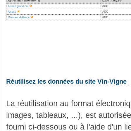
Appellation (Nombre: 3)
Label français
Alsace grand cru
AOC
Alsace
AOC
Crémant d’Alsace
AOC
Réutilisez les données du site Vin-Vigne
La réutilisation au format électron
images, tableaux, ...), est autoris
fourni ci-dessous ou à l'aide d'un li