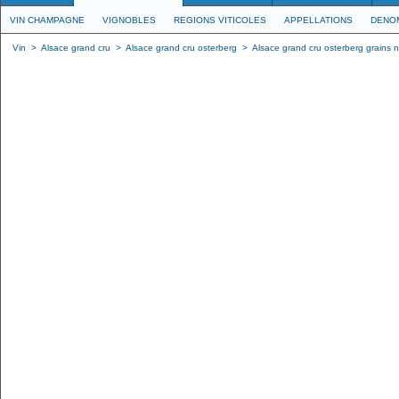
VIN CHAMPAGNE
VIGNOBLES
REGIONS VITICOLES
APPELLATIONS
DENO
Vin
>
Alsace grand cru
>
Alsace grand cru osterberg
>
Alsace grand cru osterberg grains 