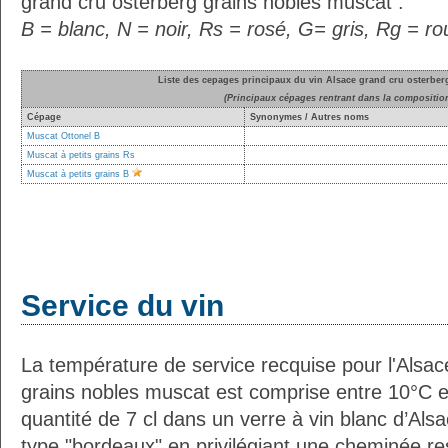
grand cru osterberg grains nobles muscat :
B = blanc, N = noir, Rs = rosé, G= gris, Rg = r
Liste des cepages principaux du vin Alsace grand cru osterber
(Principaux cépages rentrant dans la compositio
Cépage
Synonymes / Autres noms
Muscat Ottonel B
Muscat à petits grains Rs
Muscat à petits grains B
Service du vin
La température de service recquise pour l'Alsac
grains nobles muscat est comprise entre 10°C e
quantité de 7 cl dans un verre à vin blanc d’Als
type "bordeaux" en privilégiant une cheminée re