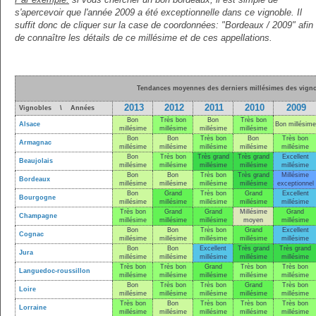
s'apercevoir que l'année 2009 a été exceptionnelle dans ce vignoble. Il
suffit donc de cliquer sur la case de coordonnées: "Bordeaux / 2009" afin
de connaître les détails de ce millésime et de ces appellations.
Tendances moyennes des derniers millésimes des vigno
2013
2012
2011
2010
2009
Vignobles \ Années
Bon
Très bon
Bon
Très bon
Alsace
Bon millésime
millésime
millésime
millésime
millésime
Bon
Bon
Très bon
Bon
Très bon
Armagnac
millésime
millésime
millésime
millésime
millésime
Bon
Très bon
Très grand
Très grand
Excellent
Beaujolais
millésime
millésime
millésime
millésime
millésime
Bon
Bon
Très bon
Très grand
Millésime
Bordeaux
millésime
millésime
millésime
millésime
exceptionnel
Bon
Grand
Très bon
Grand
Excellent
Bourgogne
millésime
millésime
millésime
millésime
millésime
Très bon
Grand
Grand
Millésime
Grand
Champagne
millésime
millésime
millésime
moyen
millésime
Bon
Bon
Très bon
Grand
Excellent
Cognac
millésime
millésime
millésime
millésime
millésime
Bon
Bon
Excellent
Très grand
Très grand
Jura
millésime
millésime
millésime
millésime
millésime
Très bon
Très bon
Grand
Très bon
Très bon
Languedoc-roussillon
millésime
millésime
millésime
millésime
millésime
Bon
Très bon
Très bon
Grand
Très bon
Loire
millésime
millésime
millésime
millésime
millésime
Très bon
Bon
Très bon
Très bon
Très bon
Lorraine
millésime
millésime
millésime
millésime
millésime