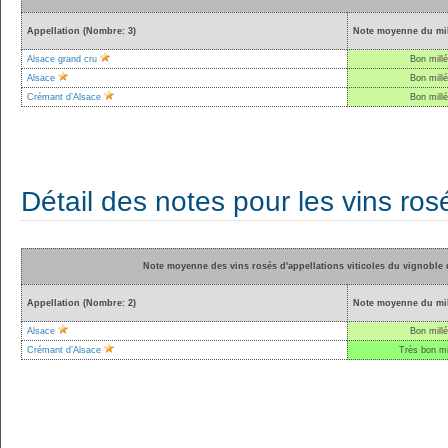
Appellation (Nombre: 3)
Note moyenne du mil
Alsace grand cru
Bon mill
Alsace
Bon mill
Crémant d’Alsace
Bon mill
Détail des notes pour les vins ros
Note moyenne des vins rosés d'appellations viticoles du vignoble 
Appellation (Nombre: 2)
Note moyenne du mil
Alsace
Bon mill
Crémant d’Alsace
Très bon mi