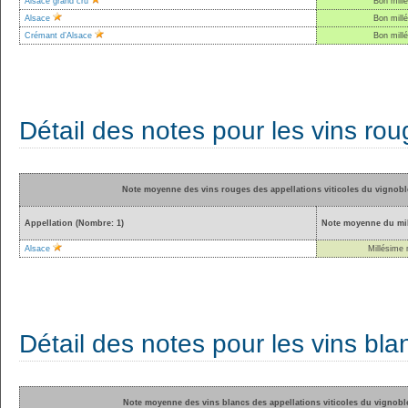
Alsace grand cru
Bon mill
Alsace
Bon mill
Crémant d’Alsace
Bon mill
Détail des notes pour les vins ro
Note moyenne des vins rouges des appellations viticoles du vignobl
Appellation (Nombre: 1)
Note moyenne du mil
Alsace
Millésime
Détail des notes pour les vins bla
Note moyenne des vins blancs des appellations viticoles du vignobl