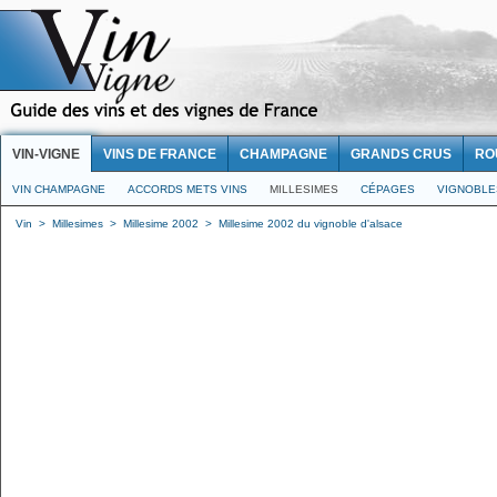
VIN-VIGNE
VINS DE FRANCE
CHAMPAGNE
GRANDS CRUS
RO
VIN CHAMPAGNE
ACCORDS METS VINS
MILLESIMES
CÉPAGES
VIGNOBLE
Vin
>
Millesimes
>
Millesime 2002
>
Millesime 2002 du vignoble d'alsace