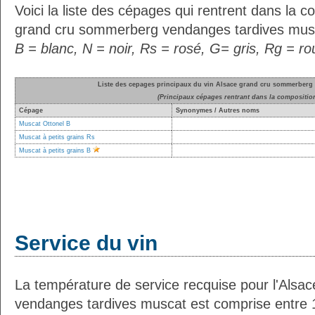
Voici la liste des cépages qui rentrent dans la c
grand cru sommerberg vendanges tardives mus
B = blanc, N = noir, Rs = rosé, G= gris, Rg = r
Liste des cepages principaux du vin Alsace grand cru sommerberg
(Principaux cépages rentrant dans la compositio
Cépage
Synonymes / Autres noms
Muscat Ottonel B
Muscat à petits grains Rs
Muscat à petits grains B
Service du vin
La température de service recquise pour l'Als
vendanges tardives muscat est comprise entre 