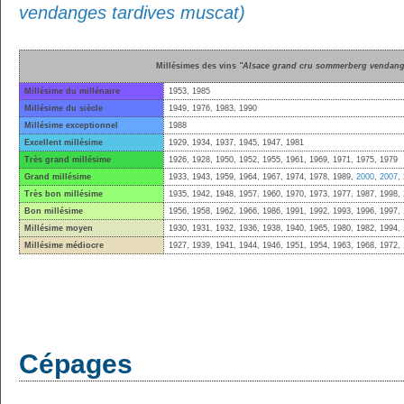
vendanges tardives muscat)
Millésimes des vins
"Alsace grand cru sommerberg vendange
Millésime du millénaire
1953, 1985
Millésime du siècle
1949, 1976, 1983, 1990
Millésime exceptionnel
1988
Excellent millésime
1929, 1934, 1937, 1945, 1947, 1981
Très grand millésime
1926, 1928, 1950, 1952, 1955, 1961, 1969, 1971, 1975, 1979
Grand millésime
1933, 1943, 1959, 1964, 1967, 1974, 1978, 1989,
2000
,
2007
,
Très bon millésime
1935, 1942, 1948, 1957, 1960, 1970, 1973, 1977, 1987, 1998,
Bon millésime
1956, 1958, 1962, 1966, 1986, 1991, 1992, 1993, 1996, 1997,
Millésime moyen
1930, 1931, 1932, 1936, 1938, 1940, 1965, 1980, 1982, 1994,
Millésime médiocre
1927, 1939, 1941, 1944, 1946, 1951, 1954, 1963, 1968, 1972,
Cépages