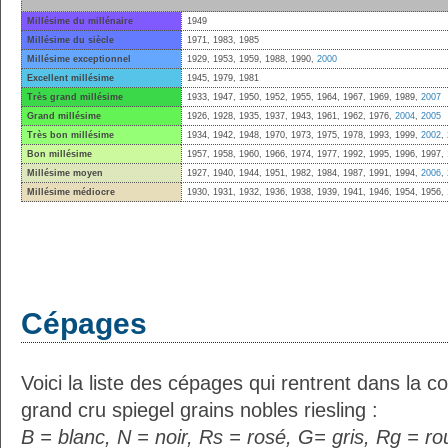
Millésime du millénaire
1949
Millésime du siècle
1971, 1983, 1985
Millésime exceptionnel
1929, 1953, 1959, 1988, 1990,
2000
Excellent millésime
1945, 1979, 1981
Très grand millésime
1933, 1947, 1950, 1952, 1955, 1964, 1967, 1969, 1989,
2007
Grand millésime
1926, 1928, 1935, 1937, 1943, 1961, 1962, 1976,
2004
,
2005
Très bon millésime
1934, 1942, 1948, 1970, 1973, 1975, 1978, 1993, 1999,
2002
,
Bon millésime
1957, 1958, 1960, 1966, 1974, 1977, 1992, 1995, 1996, 1997,
Millésime moyen
1927, 1940, 1944, 1951, 1982, 1984, 1987, 1991, 1994,
2006
,
Millésime médiocre
1930, 1931, 1932, 1936, 1938, 1939, 1941, 1946, 1954, 1956,
Cépages
Voici la liste des cépages qui rentrent dans la c
grand cru spiegel grains nobles riesling :
B = blanc, N = noir, Rs = rosé, G= gris, Rg = r