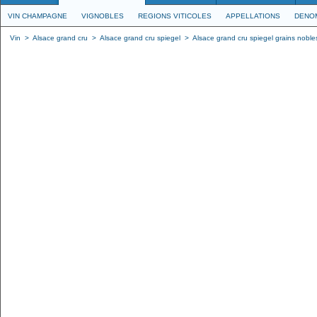
VIN CHAMPAGNE
VIGNOBLES
REGIONS VITICOLES
APPELLATIONS
DENO
Vin
>
Alsace grand cru
>
Alsace grand cru spiegel
>
Alsace grand cru spiegel grains nobles