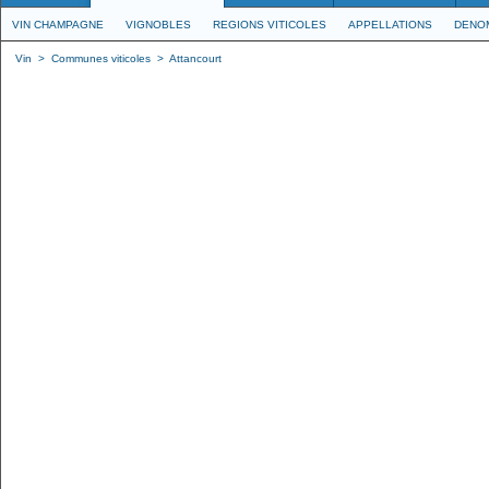
VIN CHAMPAGNE
VIGNOBLES
REGIONS VITICOLES
APPELLATIONS
DENO
Vin
>
Communes viticoles
>
Attancourt