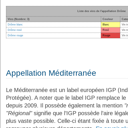
Liste des vins de l'appellation Drôme
Vins (Nombre: 3)
Couleur
Cate
Drôme blanc
Blanc
Vin t
Drôme rosé
Rosé
Vin t
Drôme rouge
Rouge
Vin t
Appellation Méditerranée
Le Méditerranée est un label européen IGP (In
Protégée). A noter que le label IGP remplace le
depuis 2009. Il possède également la mention
"
"Régional"
signifie que l’IGP possède l’aire légal
plus vaste possible. Celle-ci étant fixée à toute