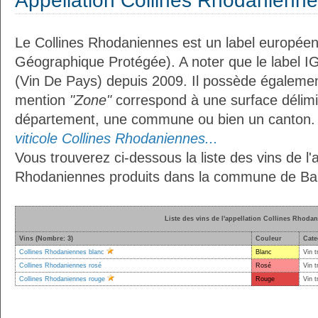
Appellation Collines Rhodanienn
Le Collines Rhodaniennes est un label européen
Géographique Protégée). A noter que le label I
(Vin De Pays) depuis 2009. Il possède égaleme
mention
"Zone"
correspond à une surface délimi
département, une commune ou bien un canton
viticole Collines Rhodaniennes...
Vous trouverez ci-dessous la liste des vins de l'a
Rhodaniennes produits dans la commune de Bar
Liste des vins de l'appellation Collines Rhoda
Vins (Nombre: 3)
Couleur
Cate
Collines Rhodaniennes blanc
Blanc
Vin t
Collines Rhodaniennes rosé
Rosé
Vin t
Collines Rhodaniennes rouge
Rouge
Vin t