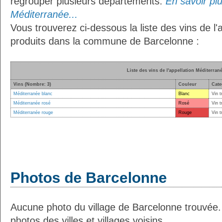
regrouper plusieurs départements.
En savoir plus
Méditerranée...
Vous trouverez ci-dessous la liste des vins de l
produits dans la commune de Barcelonne :
Liste des vins de l'appellation Méditerran
Vins (Nombre: 3)
Couleur
Cate
Méditerranée blanc
Blanc
Vin t
Méditerranée rosé
Rosé
Vin t
Méditerranée rouge
Rouge
Vin t
Photos de Barcelonne
Aucune photo du village de Barcelonne trouvée
photos des villes et villages voisins.