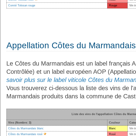
Comté Tolosan rouge
Rouge
Vin t
Appellation Côtes du Marmandais
Le Côtes du Marmandais est un label français A
Contrôlée) et un label européen AOP (Appellati
savoir plus sur le label viticole Côtes du Marman
Vous trouverez ci-dessous la liste des vins de l'
Marmandais produits dans la commune de Caste
Liste des vins de l'appellation Côtes du Marm
Vins (Nombre: 3)
Couleur
Cate
Côtes du Marmandais blanc
Blanc
Vin t
Côtes du Marmandais rosé
Rosé
Vin t