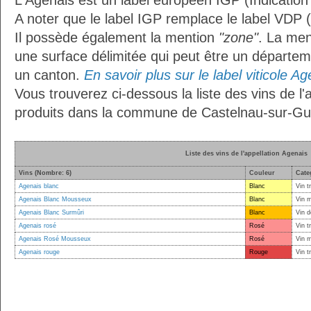
L'Agenais est un label européen IGP (Indicatio
A noter que le label IGP remplace le label VDP 
Il possède également la mention
"zone"
. La me
une surface délimitée qui peut être un départ
un canton.
En savoir plus sur le label viticole Ag
Vous trouverez ci-dessous la liste des vins de l'
produits dans la commune de Castelnau-sur-Gu
Liste des vins de l'appellation Agenais
Vins (Nombre: 6)
Couleur
Cate
Agenais blanc
Blanc
Vin t
Agenais Blanc Mousseux
Blanc
Vin 
Agenais Blanc Surmûri
Blanc
Vin d
Agenais rosé
Rosé
Vin t
Agenais Rosé Mousseux
Rosé
Vin 
Agenais rouge
Rouge
Vin t