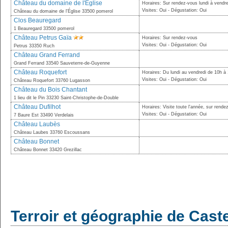
Château du domaine de l'Église
Horaires: Sur rendez-vous lundi à vendre
Visites: Oui - Dégustation: Oui
Château du domaine de l'Église 33500 pomerol
Clos Beauregard
1 Beauregard 33500 pomerol
Château Petrus Gaïa
Horaires: Sur rendez-vous
Visites: Oui - Dégustation: Oui
Petrus 33350 Ruch
Château Grand Ferrand
Grand Ferrand 33540 Sauveterre-de-Guyenne
Château Roquefort
Horaires: Du lundi au vendredi de 10h à
Visites: Oui - Dégustation: Oui
Château Roquefort 33760 Lugasson
Château du Bois Chantant
1 lieu dit le Pin 33230 Saint-Christophe-de-Double
Château Dufilhot
Horaires: Visite toute l'année, sur rende
Visites: Oui - Dégustation: Oui
7 Baure Est 33490 Verdelais
Château Laubès
Château Laubes 33760 Escoussans
Château Bonnet
Château Bonnet 33420 Grezillac
Terroir et géographie de Cast