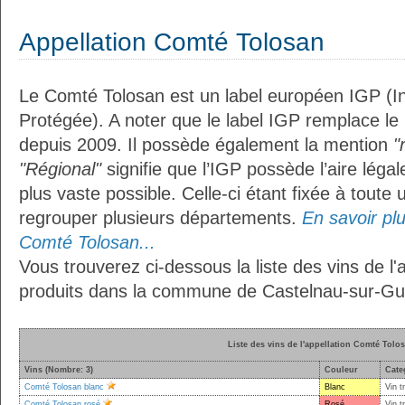
Appellation Comté Tolosan
Le Comté Tolosan est un label européen IGP (I
Protégée). A noter que le label IGP remplace le
depuis 2009. Il possède également la mention
"
"Régional"
signifie que l’IGP possède l’aire légal
plus vaste possible. Celle-ci étant fixée à toute
regrouper plusieurs départements.
En savoir plus
Comté Tolosan...
Vous trouverez ci-dessous la liste des vins de l
produits dans la commune de Castelnau-sur-Gu
Liste des vins de l'appellation Comté Tolo
Vins (Nombre: 3)
Couleur
Cate
Comté Tolosan blanc
Blanc
Vin t
Comté Tolosan rosé
Rosé
Vin t