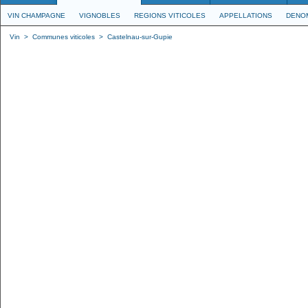
VIN CHAMPAGNE
VIGNOBLES
REGIONS VITICOLES
APPELLATIONS
DENO
Vin
>
Communes viticoles
>
Castelnau-sur-Gupie