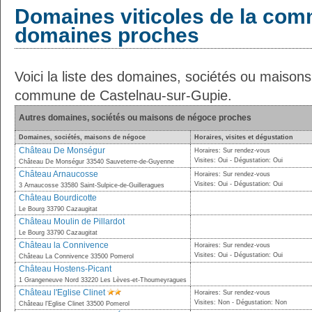
Domaines viticoles de la com
domaines proches
Voici la liste des domaines, sociétés ou maison
commune de Castelnau-sur-Gupie.
Autres domaines, sociétés ou maisons de négoce proches
Domaines, sociétés, maisons de négoce
Horaires, visites et dégustation
Château De Monségur
Horaires: Sur rendez-vous
Visites: Oui - Dégustation: Oui
Château De Monségur 33540 Sauveterre-de-Guyenne
Château Arnaucosse
Horaires: Sur rendez-vous
Visites: Oui - Dégustation: Oui
3 Arnaucosse 33580 Saint-Sulpice-de-Guilleragues
Château Bourdicotte
Le Bourg 33790 Cazaugitat
Château Moulin de Pillardot
Le Bourg 33790 Cazaugitat
Château la Connivence
Horaires: Sur rendez-vous
Visites: Oui - Dégustation: Oui
Château La Connivence 33500 Pomerol
Château Hostens-Picant
1 Grangeneuve Nord 33220 Les Lèves-et-Thoumeyragues
Château l'Eglise Clinet
Horaires: Sur rendez-vous
Visites: Non - Dégustation: Non
Château l'Eglise Clinet 33500 Pomerol