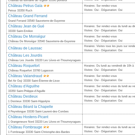
Château du domaine de l'Église 33500 pomerol
Château Petrus Gaïa
Horaires: Sur rendez-vous
Visites: Oui - Dégustation: Oui
Petrus 33350 Ruch
Château Grand Ferrand
Grand Ferrand 33540 Sauveterre-de-Guyenne
Château Jean de Gué
Horaires: Sur rendez-vous du lundi au 
Visites: Oui - Dégustation: Oui
33330 Saint-Emilion
Château De Monségur
Horaires: Sur rendez-vous
Visites: Oui - Dégustation: Oui
Château De Monségur 33540 Sauveterre-de-Guyenne
Horaires: Visites tous les jours sur ren
Château de Laussac
Visites: Oui - Dégustation: Oui
Château Les Jourdis
Château Les Jourdis 33220 Les Lèves-et-Thoumeyragues
Château Roquefort
Horaires: Du lundi au vendredi de 10h à
Visites: Oui - Dégustation: Oui
Château Roquefort 33760 Lugasson
Château Valandraud
Horaires: Sur rendez-vous
Visites: Oui - Dégustation: Oui
Bel Air Ouÿ 33330 Saint-Étienne-de-Lisse
Château d'Aiguilhe
Horaires: Sur rendez-vous du lundi au v
Visites: Oui - Dégustation: Oui
33350 Saint-Philippe-d'Aiguille
Château Destieux
Horaires: Sur rendez-vous du lundi au v
Visites: Oui - Dégustation: Oui
1 Destieux 33330 Saint-Hippolyte
Château Béard la Chapelle
4 Peyrelongue 33330 Saint-Laurent-des-Combes
Château Hostens-Picant
1 Grangeneuve Nord 33220 Les Lèves-et-Thoumeyragues
Château Fombrauge
Horaires: Sur rendez-vous du lundi au v
Visites: Oui - Dégustation: Oui
1 Fombrauge 33330 Saint-Christophe-des-Bardes