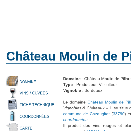
Château Moulin de Pi
Domaine
: Château Moulin de Pillar
DOMAINE
Type
: Producteur, Viticulteur
Vignoble
: Bordeaux
VINS / CUVÉES
Le domaine
Château Moulin de Pill
FICHE TECHNIQUE
Vignobles & Châteaux »
. Il se situe
commune de Cazaugitat
(
33790
) e
COORDONNÉES
coordonnées
.
Il produit des vins rouges et bl
CARTE