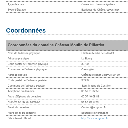
Type de cuve
Cuves inox thermo-régulées
Type d'élevage
Barriques de Chêne, cuves inox
Coordonnées
Coordonnées du domaine Château Moulin de Pillardot
Nom de l'adresse physique
Château Moulin de Pillardot
Adresse physique
Le Bourg
Code postal de l'adresse physique
33790
Commune de l'adresse physique
Cazaugitat
Adresse postale
Château Rocher Bellevue BP 89
Code postal de l'adresse postale
33350
Commune de l'adresse postale
Saint-Magne-de-Castillon
Téléphone du domaine
05 56 61 32 55
Autre téléphone du domaine
05 57 40 08 88
Numéro de fax du domaine
05 57 40 19 93
Email du domaine
Contact@rcrgroup.fr
Autre email du domaine
Bourdicotte@orange.fr
Site internet officiel
http://www.rcrgroup.fr