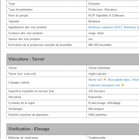
Type
Domaine
Type d'exploitation
Producteur, Viticulteur
Nom du groupe
RCR Vignobles & Châteaux
Vignoble
Bordeaux
Appellations des vins produits
Bordeaux supérieur (AOC)
,
Bordeaux 
Couleurs des vins produits
rouge, blanc
Saveur des vins produits
sec
Estimation de la production annuelle de bouteilles
680 000 bouteilles
Viticulture - Terroir
Climat
Climat atlantique
Terroir (sol, sous-sol)
Argile-calcaire
Merlot noir
,
Muscadelle blanc
,
Sémil
Cépages utilisés
Cabernet-Sauvignon noir
Superficie exploitée en hectare (ha)
100 hectares
Viticulture
Raisonnée
Conduite de la vigne
Eclaircissage, effeuillage
Vendanges
Mécaniques
Densité moyenne de plantation
5000 pieds/ha
Vinification - Elevage
Méthode de vinification
Traditionnelle