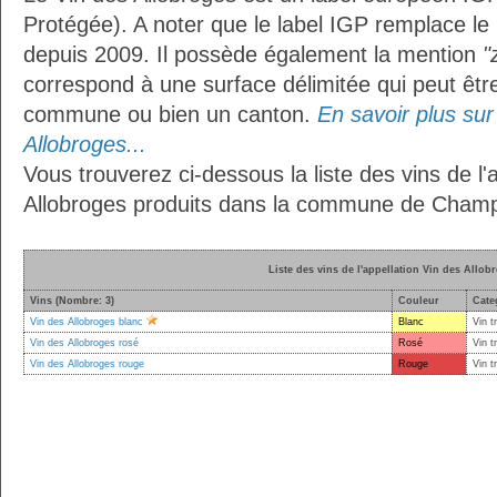
Protégée). A noter que le label IGP remplace le
depuis 2009. Il possède également la mention
"
correspond à une surface délimitée qui peut êt
commune ou bien un canton.
En savoir plus sur 
Allobroges...
Vous trouverez ci-dessous la liste des vins de l'
Allobroges produits dans la commune de Cham
Liste des vins de l'appellation Vin des Allob
Vins (Nombre: 3)
Couleur
Cate
Vin des Allobroges blanc
Blanc
Vin t
Vin des Allobroges rosé
Rosé
Vin t
Vin des Allobroges rouge
Rouge
Vin t