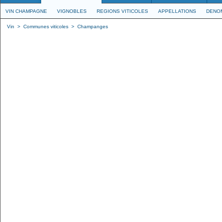
VIN CHAMPAGNE
VIGNOBLES
REGIONS VITICOLES
APPELLATIONS
DENO
Vin
>
Communes viticoles
>
Champanges