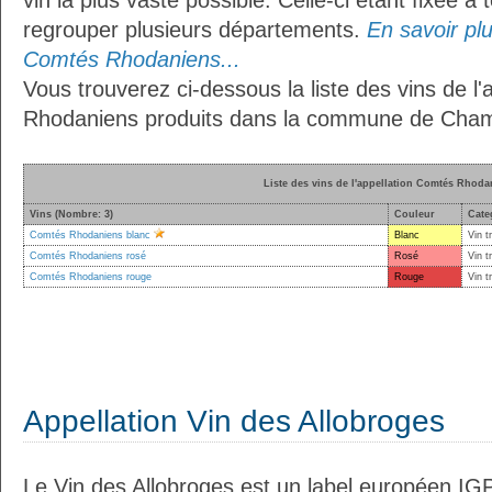
vin la plus vaste possible. Celle-ci étant fixée 
regrouper plusieurs départements.
En savoir plus
Comtés Rhodaniens...
Vous trouverez ci-dessous la liste des vins de l
Rhodaniens produits dans la commune de Cha
Liste des vins de l'appellation Comtés Rhoda
Vins (Nombre: 3)
Couleur
Cate
Comtés Rhodaniens blanc
Blanc
Vin t
Comtés Rhodaniens rosé
Rosé
Vin t
Comtés Rhodaniens rouge
Rouge
Vin t
Appellation Vin des Allobroges
Le Vin des Allobroges est un label européen IG