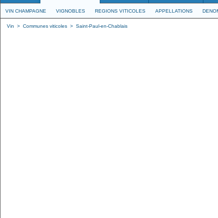
VIN CHAMPAGNE
VIGNOBLES
REGIONS VITICOLES
APPELLATIONS
DENO
Vin
>
Communes viticoles
>
Saint-Paul-en-Chablais