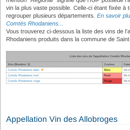
mention
"Régional"
signifie que l’IGP possède l’
vin la plus vaste possible. Celle-ci étant fixée 
regrouper plusieurs départements.
En savoir plus
Comtés Rhodaniens...
Vous trouverez ci-dessous la liste des vins de l
Rhodaniens produits dans la commune de Saint-
Liste des vins de l'appellation Comtés Rhoda
Vins (Nombre: 3)
Couleur
Cate
Comtés Rhodaniens blanc
Blanc
Vin t
Comtés Rhodaniens rosé
Rosé
Vin t
Comtés Rhodaniens rouge
Rouge
Vin t
Appellation Vin des Allobroges