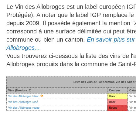
Le Vin des Allobroges est un label européen IG
Protégée). A noter que le label IGP remplace le
depuis 2009. Il possède également la mention
"
correspond à une surface délimitée qui peut êt
commune ou bien un canton.
En savoir plus sur 
Allobroges...
Vous trouverez ci-dessous la liste des vins de l'
Allobroges produits dans la commune de Saint-P
Liste des vins de l'appellation Vin des Allob
Vins (Nombre: 3)
Couleur
Cate
Vin des Allobroges blanc
Blanc
Vin t
Vin des Allobroges rosé
Rosé
Vin t
Vin des Allobroges rouge
Rouge
Vin t