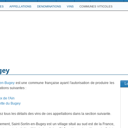
LES
APPELLATIONS
DENOMINATIONS
VINS
COMMUNES VITICOLES
gey
-en-Bugey
est une commune française ayant l'autorisation de produire les
L
ations suivantes :
x de l'Ain
tte du Bugey
z tous les détails des vins de ces appellations dans la section suivante.
vement, Saint-Sorlin-en-Bugey est un village situé au sud est de la France,