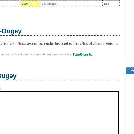
Blanc
Vin tranquille
Sec
n-Bugey
 trouvée. Nous avons recherché les photos des villes et villages voisins.
vertes par les droits d'auteurs de leurs propriétaires.
Pu
-Bugey
: