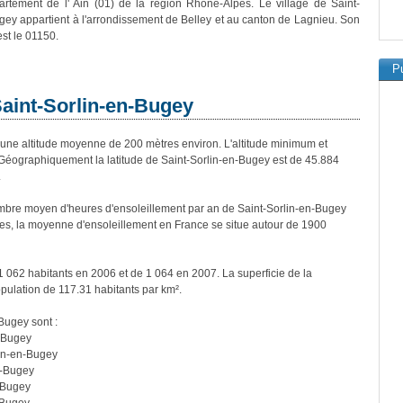
rtement de l' Ain (01) de la région Rhône-Alpes. Le village de Saint-
gey appartient à l'arrondissement de Belley et au canton de Lagnieu. Son
est le 01150.
Pu
Saint-Sorlin-en-Bugey
ne altitude moyenne de 200 mètres environ. L'altitude minimum et
éographiquement la latitude de Saint-Sorlin-en-Bugey est de 45.884
.
bre moyen d'heures d'ensoleillement par an de Saint-Sorlin-en-Bugey
es, la moyenne d'ensoleillement en France se situe autour de 1900
1 062 habitants en 2006 et de 1 064 en 2007. La superficie de la
pulation de 117.31 habitants par km².
-Bugey sont :
n-Bugey
lin-en-Bugey
n-Bugey
n-Bugey