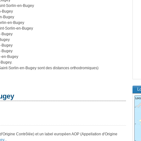
-Bugey
aint-Sorlin-en-Bugey
en-Bugey
-en-Bugey
orlin-en-Bugey
int-Sorlin-en-Bugey
en-Bugey
-Bugey
en-Bugey
en-Bugey
in-en-Bugey
n-Bugey.
aint-Sorlin-en-Bugey sont des distances orthodromiques)
Lo
Bugey
d'Origine Contrôlée) et un label européen AOP (Appellation d'Origine
ey...