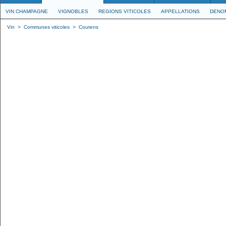
VIN CHAMPAGNE
VIGNOBLES
REGIONS VITICOLES
APPELLATIONS
DENO
Vin
>
Communes viticoles
>
Coutens