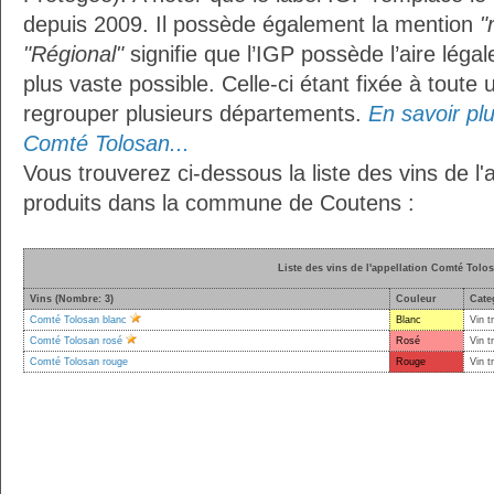
depuis 2009. Il possède également la mention
"
"Régional"
signifie que l’IGP possède l’aire légal
plus vaste possible. Celle-ci étant fixée à toute
regrouper plusieurs départements.
En savoir plus
Comté Tolosan...
Vous trouverez ci-dessous la liste des vins de l
produits dans la commune de Coutens :
Liste des vins de l'appellation Comté Tolo
Vins (Nombre: 3)
Couleur
Cate
Comté Tolosan blanc
Blanc
Vin t
Comté Tolosan rosé
Rosé
Vin t
Comté Tolosan rouge
Rouge
Vin t