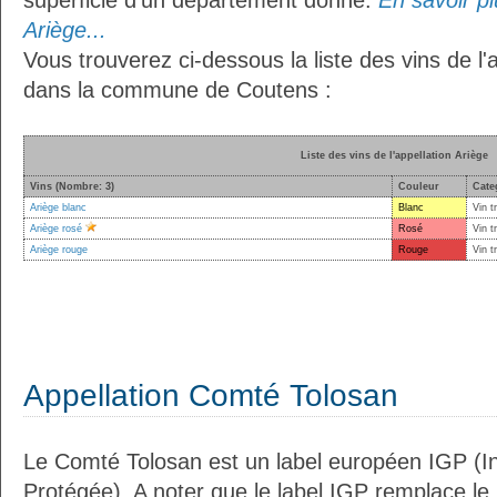
superficie d’un département donné.
En savoir plu
Ariège...
Vous trouverez ci-dessous la liste des vins de l'
dans la commune de Coutens :
Liste des vins de l'appellation Ariège
Vins (Nombre: 3)
Couleur
Cate
Ariège blanc
Blanc
Vin t
Ariège rosé
Rosé
Vin t
Ariège rouge
Rouge
Vin t
Appellation Comté Tolosan
Le Comté Tolosan est un label européen IGP (I
Protégée). A noter que le label IGP remplace le