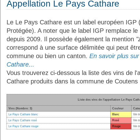
Appellation Le Pays Cathare
Le Le Pays Cathare est un label européen IGP 
Protégée). A noter que le label IGP remplace le
depuis 2009. Il possède également la mention
"
correspond à une surface délimitée qui peut êt
commune ou bien un canton.
En savoir plus sur 
Cathare...
Vous trouverez ci-dessous la liste des vins de l'
Cathare produits dans la commune de Coutens 
Liste des vins de l'appellation Le Pays Cath
Vins (Nombre: 3)
Couleur
Cate
Le Pays Cathare blanc
Blanc
Vin t
Le Pays Cathare rosé
Rosé
Vin t
Le Pays Cathare rouge
Rouge
Vin t