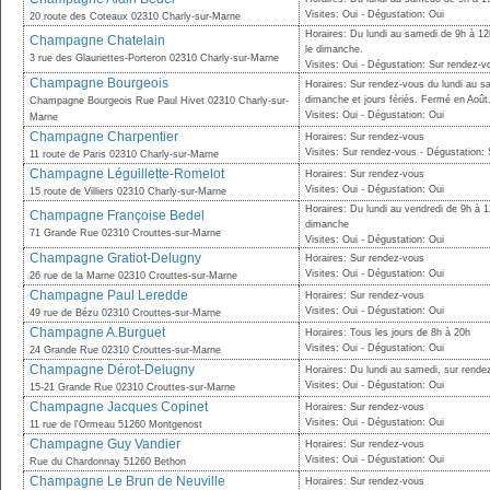
Visites: Oui - Dégustation: Oui
20 route des Coteaux 02310 Charly-sur-Marne
Horaires: Du lundi au samedi de 9h à 1
Champagne Chatelain
le dimanche.
3 rue des Glauriettes-Porteron 02310 Charly-sur-Marne
Visites: Oui - Dégustation: Sur rendez-
Champagne Bourgeois
Horaires: Sur rendez-vous du lundi au s
dimanche et jours fériés. Fermé en Août
Champagne Bourgeois Rue Paul Hivet 02310 Charly-sur-
Visites: Oui - Dégustation: Oui
Marne
Champagne Charpentier
Horaires: Sur rendez-vous
Visites: Sur rendez-vous - Dégustation:
11 route de Paris 02310 Charly-sur-Marne
Champagne Léguillette-Romelot
Horaires: Sur rendez-vous
Visites: Oui - Dégustation: Oui
15 route de Villiers 02310 Charly-sur-Marne
Horaires: Du lundi au vendredi de 9h à 
Champagne Françoise Bedel
dimanche
71 Grande Rue 02310 Crouttes-sur-Marne
Visites: Oui - Dégustation: Oui
Champagne Gratiot-Delugny
Horaires: Sur rendez-vous
Visites: Oui - Dégustation: Oui
26 rue de la Marne 02310 Crouttes-sur-Marne
Champagne Paul Leredde
Horaires: Sur rendez-vous
Visites: Oui - Dégustation: Oui
49 rue de Bézu 02310 Crouttes-sur-Marne
Champagne A.Burguet
Horaires: Tous les jours de 8h à 20h
Visites: Oui - Dégustation: Oui
24 Grande Rue 02310 Crouttes-sur-Marne
Champagne Dérot-Delugny
Horaires: Du lundi au samedi, sur rende
Visites: Oui - Dégustation: Oui
15-21 Grande Rue 02310 Crouttes-sur-Marne
Champagne Jacques Copinet
Horaires: Sur rendez-vous
Visites: Oui - Dégustation: Oui
11 rue de l'Ormeau 51260 Montgenost
Champagne Guy Vandier
Horaires: Sur rendez-vous
Visites: Oui - Dégustation: Oui
Rue du Chardonnay 51260 Bethon
Champagne Le Brun de Neuville
Horaires: Sur rendez-vous