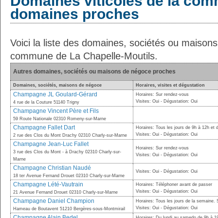
Domaines viticoles de la com
domaines proches
Voici la liste des domaines, sociétés ou maison
commune de La Chapelle-Moutils.
Autres domaines, sociétés ou maisons de négoce proches
Domaines, sociétés, maisons de négoce
Horaires, visites et dégustation
Champagne JL Goulard-Gérard
Horaires: Sur rendez-vous
Visites: Oui - Dégustation: Oui
4 rue de la Couture 51140 Trigny
Champagne Vincent Père et Fils
59 Route Nationale 02310 Romeny-sur-Marne
Champagne Fallet Dart
Horaires: Tous les jours de 9h à 12h et 
Visites: Oui - Dégustation: Oui
2 rue des Clos du Mont Drachy 02310 Charly-sur-Marne
Champagne Jean-Luc Fallet
Horaires: Sur rendez-vous
3 rue des Clos du Mont - à Drachy 02310 Charly-sur-
Visites: Oui - Dégustation: Oui
Marne
Champagne Christian Naudé
Visites: Oui - Dégustation: Oui
18 ter Avenue Fernand Drouet 02310 Charly-sur-Marne
Champagne Lété-Vautrain
Horaires: Téléphoner avant de passer
Visites: Oui - Dégustation: Oui
21 Avenue Fernand Drouet 02310 Charly-sur-Marne
Champagne Daniel Champion
Horaires: Tous les jours de la semaine.
Visites: Oui - Dégustation: Oui
Hameau de Boutavent 51210 Bergères-sous-Montmirail
Champagne Alain Bedel
Horaires: Du lundi au samedo de 9h à 19h