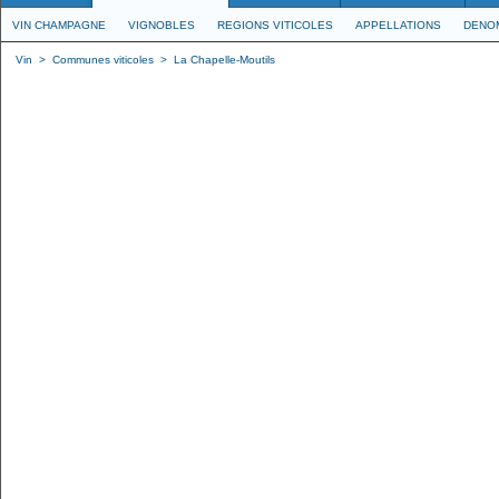
VIN CHAMPAGNE
VIGNOBLES
REGIONS VITICOLES
APPELLATIONS
DENO
Vin
>
Communes viticoles
>
La Chapelle-Moutils