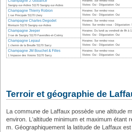
Champagne J. Gobancé
Horaires: Sur rendez-vous
Visites: Oui - Dégustation: Oui
Savigny-sur-Ardres 51170 Savigny-sur-Ardres
Champagne Thierry Robion
Horaires: Sur rendez-vous
Visites: Oui - Dégustation: Oui
1 rue Principale 51170 Lhery
Champagne Charles Degodet
Horaires: Sur rendez-vous
Visites: Sur rendez-vous - Dégustation:
Montazin 51170 Savigny-sur-Ardres
Champagne Jeeper
Horaires: Du lundi au vendredi de 8h à 
Visites: Oui - Dégustation: Oui
3 rue de Savigny 51170 Faverolles-et-Coëmy
Champagne Lepaul
Horaires: Sur rendez-vous
Visites: Oui - Dégustation: Oui
1 chemin de la Breuille 51170 Sarcy
Champagne JM Bouchet & Filles
Horaires: Sur rendez-vous
Visites: Oui - Dégustation: Oui
1 Impasse des Voisins 51170 Sarcy
Terroir et géographie de Laff
La commune de Laffaux possède une altitude 
environ. L'altitude minimum et maximum étant 
m. Géographiquement la latitude de Laffaux est