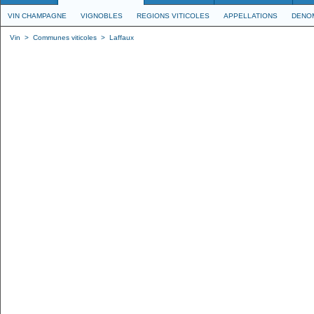
VIN CHAMPAGNE
VIGNOBLES
REGIONS VITICOLES
APPELLATIONS
DENO
Vin
>
Communes viticoles
>
Laffaux