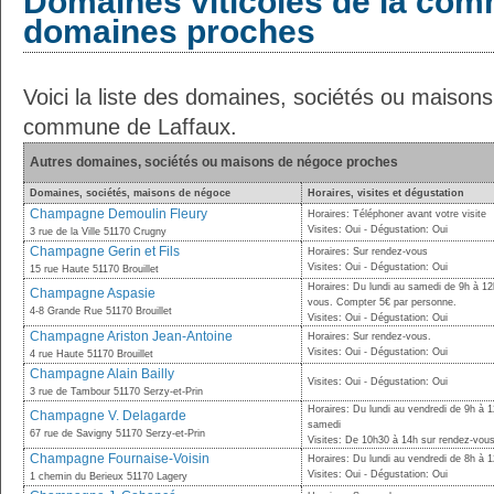
Domaines viticoles de la com
domaines proches
Voici la liste des domaines, sociétés ou maison
commune de Laffaux.
Autres domaines, sociétés ou maisons de négoce proches
Domaines, sociétés, maisons de négoce
Horaires, visites et dégustation
Champagne Demoulin Fleury
Horaires: Téléphoner avant votre visite
Visites: Oui - Dégustation: Oui
3 rue de la Ville 51170 Crugny
Champagne Gerin et Fils
Horaires: Sur rendez-vous
Visites: Oui - Dégustation: Oui
15 rue Haute 51170 Brouillet
Horaires: Du lundi au samedi de 9h à 12
Champagne Aspasie
vous. Compter 5€ par personne.
4-8 Grande Rue 51170 Brouillet
Visites: Oui - Dégustation: Oui
Champagne Ariston Jean-Antoine
Horaires: Sur rendez-vous.
Visites: Oui - Dégustation: Oui
4 rue Haute 51170 Brouillet
Champagne Alain Bailly
Visites: Oui - Dégustation: Oui
3 rue de Tambour 51170 Serzy-et-Prin
Horaires: Du lundi au vendredi de 9h à 
Champagne V. Delagarde
samedi
67 rue de Savigny 51170 Serzy-et-Prin
Visites: De 10h30 à 14h sur rendez-vous
Champagne Fournaise-Voisin
Horaires: Du lundi au vendredi de 8h à 
Visites: Oui - Dégustation: Oui
1 chemin du Berieux 51170 Lagery