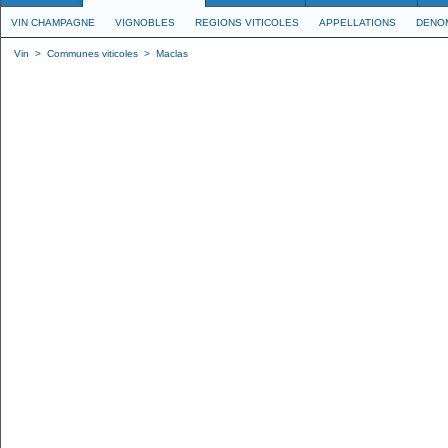
VIN CHAMPAGNE
VIGNOBLES
REGIONS VITICOLES
APPELLATIONS
DENO
Vin
>
Communes viticoles
>
Maclas