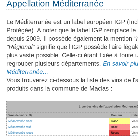
Appellation Méditerranée
Le Méditerranée est un label européen IGP (In
Protégée). A noter que le label IGP remplace le
depuis 2009. Il possède également la mention
"
"Régional"
signifie que l’IGP possède l’aire légal
plus vaste possible. Celle-ci étant fixée à toute
regrouper plusieurs départements.
En savoir plus
Méditerranée...
Vous trouverez ci-dessous la liste des vins de l
produits dans la commune de Maclas :
Liste des vins de l'appellation Méditerran
Vins (Nombre: 3)
Couleur
Cate
Méditerranée blanc
Blanc
Vin t
Méditerranée rosé
Rosé
Vin t
Méditerranée rouge
Rouge
Vin t