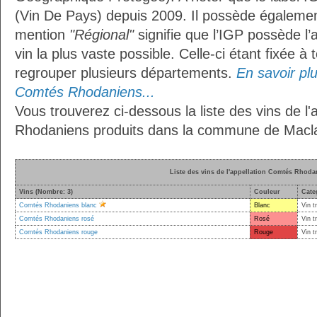
(Vin De Pays) depuis 2009. Il possède égaleme
mention
"Régional"
signifie que l’IGP possède l’
vin la plus vaste possible. Celle-ci étant fixée 
regrouper plusieurs départements.
En savoir plus
Comtés Rhodaniens...
Vous trouverez ci-dessous la liste des vins de l
Rhodaniens produits dans la commune de Macla
Liste des vins de l'appellation Comtés Rhoda
Vins (Nombre: 3)
Couleur
Cate
Comtés Rhodaniens blanc
Blanc
Vin t
Comtés Rhodaniens rosé
Rosé
Vin t
Comtés Rhodaniens rouge
Rouge
Vin t