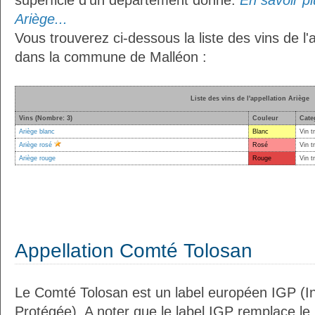
superficie d’un département donné.
En savoir plu
Ariège...
Vous trouverez ci-dessous la liste des vins de l'
dans la commune de Malléon :
Liste des vins de l'appellation Ariège
Vins (Nombre: 3)
Couleur
Cate
Ariège blanc
Blanc
Vin t
Ariège rosé
Rosé
Vin t
Ariège rouge
Rouge
Vin t
Appellation Comté Tolosan
Le Comté Tolosan est un label européen IGP (I
Protégée). A noter que le label IGP remplace le