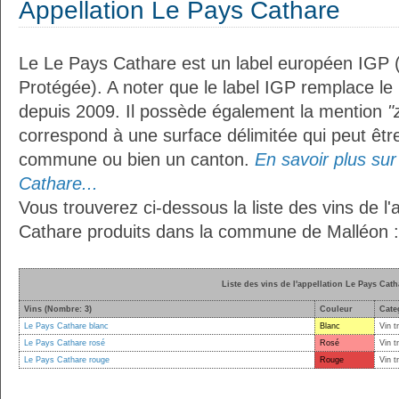
Appellation Le Pays Cathare
Le Le Pays Cathare est un label européen IGP 
Protégée). A noter que le label IGP remplace le
depuis 2009. Il possède également la mention
"
correspond à une surface délimitée qui peut êt
commune ou bien un canton.
En savoir plus sur 
Cathare...
Vous trouverez ci-dessous la liste des vins de l'
Cathare produits dans la commune de Malléon :
Liste des vins de l'appellation Le Pays Cath
Vins (Nombre: 3)
Couleur
Cate
Le Pays Cathare blanc
Blanc
Vin t
Le Pays Cathare rosé
Rosé
Vin t
Le Pays Cathare rouge
Rouge
Vin t