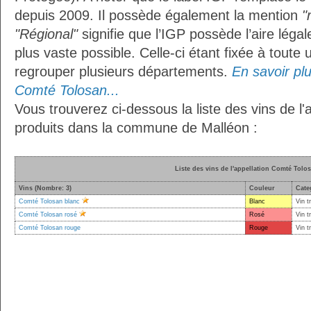
depuis 2009. Il possède également la mention
"
"Régional"
signifie que l’IGP possède l’aire légal
plus vaste possible. Celle-ci étant fixée à toute
regrouper plusieurs départements.
En savoir plus
Comté Tolosan...
Vous trouverez ci-dessous la liste des vins de l
produits dans la commune de Malléon :
Liste des vins de l'appellation Comté Tolo
Vins (Nombre: 3)
Couleur
Cate
Comté Tolosan blanc
Blanc
Vin t
Comté Tolosan rosé
Rosé
Vin t
Comté Tolosan rouge
Rouge
Vin t