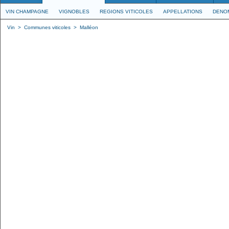
VIN CHAMPAGNE
VIGNOBLES
REGIONS VITICOLES
APPELLATIONS
DENO
Vin
>
Communes viticoles
>
Malléon