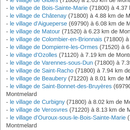
-
le village de Gibles
(71800) à 2.63 km de Mon
-
le village de Bois-Sainte-Marie
(71800) à 4.37
-
le village de Châtenay
(71800) à 4.88 km de 
-
le village d'Aigueperse
(69790) à 6.08 km de 
-
le village de Matour
(71520) à 6.23 km de Mon
-
le village de Colombier-en-Brionnais
(71800) à
-
le village de Dompierre-les-Ormes
(71520) à 6
-
le village d'Ozolles
(71120) à 7.19 km de Mont
-
le village de Varennes-sous-Dun
(71800) à 7.
-
le village de Saint-Racho
(71800) à 7.94 km d
-
le village de Beaubery
(71220) à 8.01 km de 
-
le village de Saint-Bonnet-des-Bruyères
(69790
Montmelard
-
le village de Curbigny
(71800) à 8.02 km de M
-
le village de Verosvres
(71220) à 8.13 km de 
-
le village d'Ouroux-sous-le-Bois-Sainte-Marie
(
Montmelard