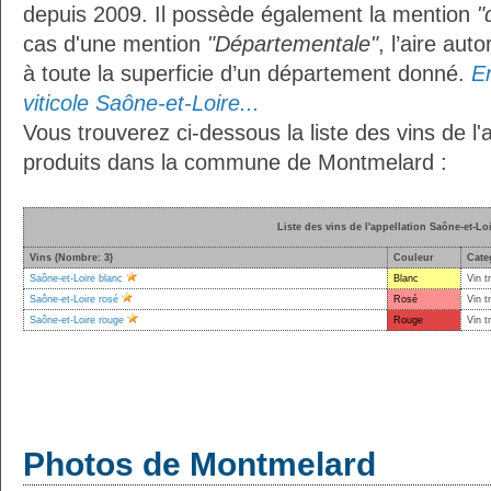
depuis 2009. Il possède également la mention
"
cas d'une mention
"Départementale"
, l’aire aut
à toute la superficie d’un département donné.
En
viticole Saône-et-Loire...
Vous trouverez ci-dessous la liste des vins de l'
produits dans la commune de Montmelard :
Liste des vins de l'appellation Saône-et-Lo
Vins (Nombre: 3)
Couleur
Cate
Saône-et-Loire blanc
Blanc
Vin t
Saône-et-Loire rosé
Rosé
Vin t
Saône-et-Loire rouge
Rouge
Vin t
Photos de Montmelard