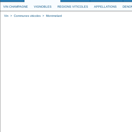
VIN CHAMPAGNE
VIGNOBLES
REGIONS VITICOLES
APPELLATIONS
DENO
Vin
>
Communes viticoles
>
Montmelard