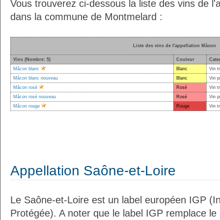
Vous trouverez ci-dessous la liste des vins de l
dans la commune de Montmelard :
Liste des vins de l'appellation Mâcon
Vins (Nombre: 5)
Couleur
Cate
Mâcon blanc
Blanc
Vin t
Mâcon blanc nouveau
Blanc
Vin p
Mâcon rosé
Rosé
Vin t
Mâcon rosé nouveau
Rosé
Vin p
Mâcon rouge
Rouge
Vin t
Appellation Saône-et-Loire
Le Saône-et-Loire est un label européen IGP (I
Protégée). A noter que le label IGP remplace le