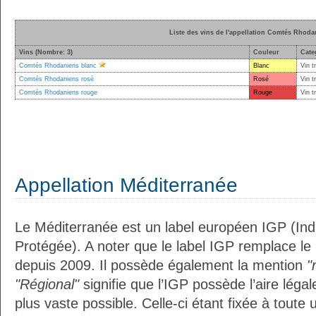
Liste des vins de l'appellation Comtés Rhoda
Vins (Nombre: 3)
Couleur
Cate
Comtés Rhodaniens blanc
Blanc
Vin t
Comtés Rhodaniens rosé
Rosé
Vin t
Comtés Rhodaniens rouge
Rouge
Vin t
Appellation Méditerranée
Le Méditerranée est un label européen IGP (In
Protégée). A noter que le label IGP remplace le
depuis 2009. Il possède également la mention
"
"Régional"
signifie que l’IGP possède l’aire légal
plus vaste possible. Celle-ci étant fixée à toute