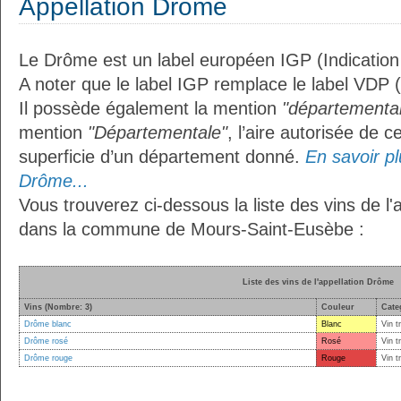
Appellation Drôme
Le Drôme est un label européen IGP (Indicatio
A noter que le label IGP remplace le label VDP 
Il possède également la mention
"départemental
mention
"Départementale"
, l’aire autorisée de c
superficie d’un département donné.
En savoir plu
Drôme...
Vous trouverez ci-dessous la liste des vins de l
dans la commune de Mours-Saint-Eusèbe :
Liste des vins de l'appellation Drôme
Vins (Nombre: 3)
Couleur
Cate
Drôme blanc
Blanc
Vin t
Drôme rosé
Rosé
Vin t
Drôme rouge
Rouge
Vin t