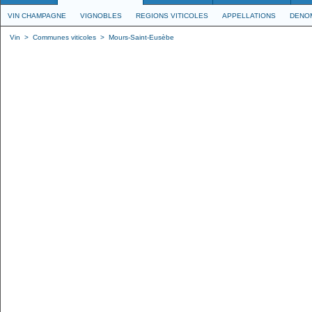
VIN CHAMPAGNE
VIGNOBLES
REGIONS VITICOLES
APPELLATIONS
DENO
Vin
>
Communes viticoles
>
Mours-Saint-Eusèbe