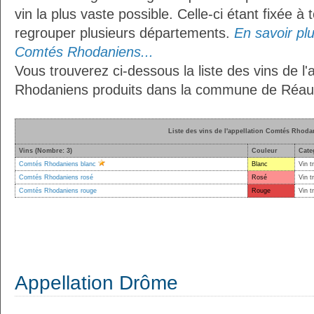
vin la plus vaste possible. Celle-ci étant fixée 
regrouper plusieurs départements.
En savoir plus
Comtés Rhodaniens...
Vous trouverez ci-dessous la liste des vins de l
Rhodaniens produits dans la commune de Réauvi
Liste des vins de l'appellation Comtés Rhoda
Vins (Nombre: 3)
Couleur
Cate
Comtés Rhodaniens blanc
Blanc
Vin t
Comtés Rhodaniens rosé
Rosé
Vin t
Comtés Rhodaniens rouge
Rouge
Vin t
Appellation Drôme