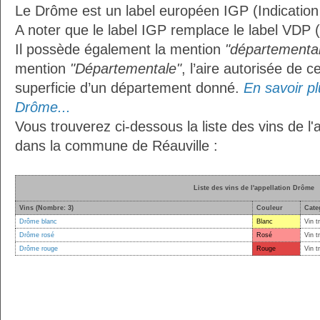
Le Drôme est un label européen IGP (Indicatio
A noter que le label IGP remplace le label VDP 
Il possède également la mention
"départemental
mention
"Départementale"
, l’aire autorisée de c
superficie d’un département donné.
En savoir plu
Drôme...
Vous trouverez ci-dessous la liste des vins de l
dans la commune de Réauville :
Liste des vins de l'appellation Drôme
Vins (Nombre: 3)
Couleur
Cate
Drôme blanc
Blanc
Vin t
Drôme rosé
Rosé
Vin t
Drôme rouge
Rouge
Vin t