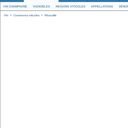
VIN CHAMPAGNE
VIGNOBLES
REGIONS VITICOLES
APPELLATIONS
DENO
Vin
>
Communes viticoles
>
Réauville