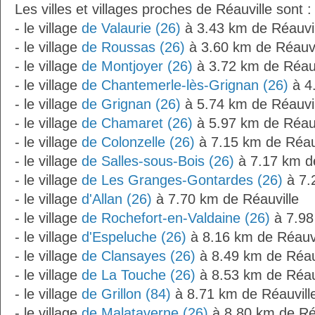
Les villes et villages proches de Réauville sont :
- le village
de Valaurie (26)
à 3.43 km de Réauvil
- le village
de Roussas (26)
à 3.60 km de Réauvi
- le village
de Montjoyer (26)
à 3.72 km de Réauv
- le village
de Chantemerle-lès-Grignan (26)
à 4.
- le village
de Grignan (26)
à 5.74 km de Réauvil
- le village
de Chamaret (26)
à 5.97 km de Réauv
- le village
de Colonzelle (26)
à 7.15 km de Réauv
- le village
de Salles-sous-Bois (26)
à 7.17 km de
- le village
de Les Granges-Gontardes (26)
à 7.
- le village
d'Allan (26)
à 7.70 km de Réauville
- le village
de Rochefort-en-Valdaine (26)
à 7.98
- le village
d'Espeluche (26)
à 8.16 km de Réauvi
- le village
de Clansayes (26)
à 8.49 km de Réau
- le village
de La Touche (26)
à 8.53 km de Réau
- le village
de Grillon (84)
à 8.71 km de Réauvill
- le village
de Malataverne (26)
à 8.80 km de Réa