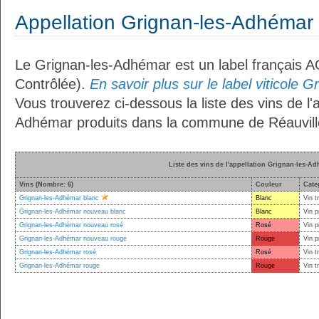
Appellation Grignan-les-Adhémar
Le Grignan-les-Adhémar est un label français A
Contrôlée).
En savoir plus sur le label viticole 
Vous trouverez ci-dessous la liste des vins de l'
Adhémar produits dans la commune de Réauvill
Liste des vins de l'appellation Grignan-les-A
Vins (Nombre: 6)
Couleur
Cate
Grignan-les-Adhémar blanc
Blanc
Vin t
Grignan-les-Adhémar nouveau blanc
Blanc
Vin p
Grignan-les-Adhémar nouveau rosé
Rosé
Vin p
Grignan-les-Adhémar nouveau rouge
Rouge
Vin p
Grignan-les-Adhémar rosé
Rosé
Vin t
Grignan-les-Adhémar rouge
Rouge
Vin t