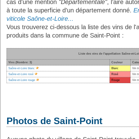
cas d'une mention
"Départementale"
, l’aire aut
à toute la superficie d’un département donné.
En
viticole Saône-et-Loire...
Vous trouverez ci-dessous la liste des vins de l'
produits dans la commune de Saint-Point :
Liste des vins de l'appellation Saône-et-Lo
Vins (Nombre: 3)
Couleur
Cate
Saône-et-Loire blanc
Blanc
Vin t
Saône-et-Loire rosé
Rosé
Vin t
Saône-et-Loire rouge
Rouge
Vin t
Photos de Saint-Point