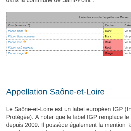
dans la commune de Saint-Point :
Liste des vins de l'appellation Mâcon
Vins (Nombre: 5)
Couleur
Cate
Mâcon blanc
Blanc
Vin t
Mâcon blanc nouveau
Blanc
Vin p
Mâcon rosé
Rosé
Vin t
Mâcon rosé nouveau
Rosé
Vin p
Mâcon rouge
Rouge
Vin t
Appellation Saône-et-Loire
Le Saône-et-Loire est un label européen IGP (I
Protégée). A noter que le label IGP remplace le
depuis 2009. Il possède également la mention
"