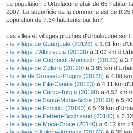
La population d'Urbalacone était de 65 habitant
2007. La superficie de la commune est de 8.25 
population de 7.64 habitants par km².
Les villes et villages proches d'Urbalacone sont 
-
le village de Guargualé (20128)
à 1.81 km d'U
-
le village d'Albitreccia (20128)
à 3.02 km d'Urb
-
le village de Cognocoli-Monticchi (20123)
à 3.7
-
le village de Zigliara (20190)
à 3.95 km d'Urba
-
la ville de Grosseto-Prugna (20128)
à 4.08 km
-
le village de Pila-Canale (20123)
à 4.11 km d'U
-
le village de Cardo-Torgia (20190)
à 4.52 km d
-
le village de Santa-Maria-Siché (20190)
à 5.40
-
le village de Forciolo (20190)
à 5.49 km d'Urba
-
le village de Petreto-Bicchisano (20140)
à 6.12
-
le village de Moca-Croce (20140)
à 6.12 km d'
-
le village d'Azilone-Ampaza (20190)
à 6.35 km