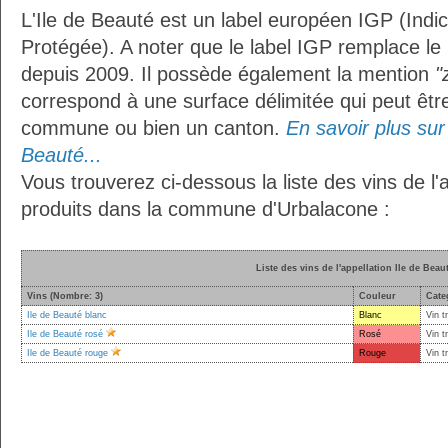
L'Ile de Beauté est un label européen IGP (Ind
Protégée). A noter que le label IGP remplace le
depuis 2009. Il possède également la mention
"
correspond à une surface délimitée qui peut êt
commune ou bien un canton.
En savoir plus sur l
Beauté...
Vous trouverez ci-dessous la liste des vins de l'
produits dans la commune d'Urbalacone :
Liste des vins de l'appellation Ile de Beau
Vins (Nombre: 3)
Couleur
Cate
Ile de Beauté blanc
Blanc
Vin t
Ile de Beauté rosé
Rosé
Vin t
Ile de Beauté rouge
Rouge
Vin t