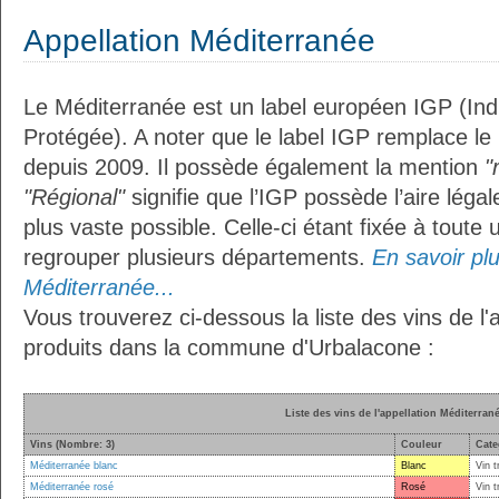
Appellation Méditerranée
Le Méditerranée est un label européen IGP (In
Protégée). A noter que le label IGP remplace le
depuis 2009. Il possède également la mention
"
"Régional"
signifie que l’IGP possède l’aire légal
plus vaste possible. Celle-ci étant fixée à toute
regrouper plusieurs départements.
En savoir plus
Méditerranée...
Vous trouverez ci-dessous la liste des vins de l
produits dans la commune d'Urbalacone :
Liste des vins de l'appellation Méditerran
Vins (Nombre: 3)
Couleur
Cate
Méditerranée blanc
Blanc
Vin t
Méditerranée rosé
Rosé
Vin t