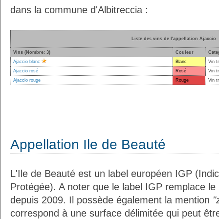
dans la commune d'Albitreccia :
Liste des vins de l'appellation Ajaccio
Vins (Nombre: 3)
Couleur
Cate
Ajaccio blanc
Blanc
Vin t
Ajaccio rosé
Rosé
Vin t
Ajaccio rouge
Rouge
Vin t
Appellation Ile de Beauté
L'Ile de Beauté est un label européen IGP (Ind
Protégée). A noter que le label IGP remplace le
depuis 2009. Il possède également la mention
"
correspond à une surface délimitée qui peut êt