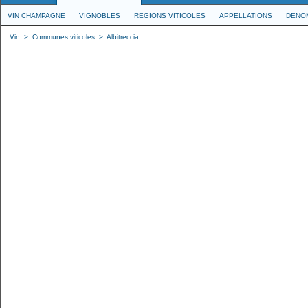
VIN CHAMPAGNE
VIGNOBLES
REGIONS VITICOLES
APPELLATIONS
DENO
Vin
>
Communes viticoles
>
Albitreccia