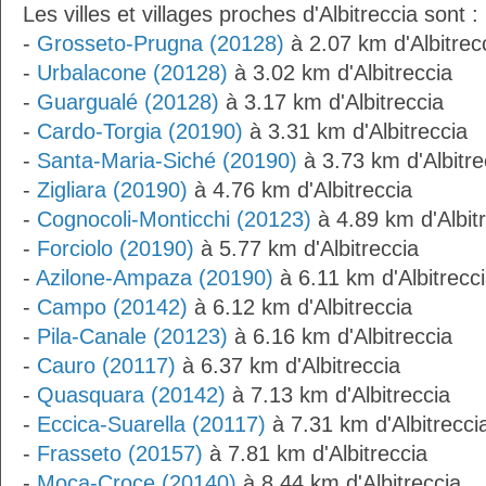
Les villes et villages proches d'Albitreccia sont :
-
Grosseto-Prugna (20128)
à 2.07 km d'Albitrec
-
Urbalacone (20128)
à 3.02 km d'Albitreccia
-
Guargualé (20128)
à 3.17 km d'Albitreccia
-
Cardo-Torgia (20190)
à 3.31 km d'Albitreccia
-
Santa-Maria-Siché (20190)
à 3.73 km d'Albitre
-
Zigliara (20190)
à 4.76 km d'Albitreccia
-
Cognocoli-Monticchi (20123)
à 4.89 km d'Albit
-
Forciolo (20190)
à 5.77 km d'Albitreccia
-
Azilone-Ampaza (20190)
à 6.11 km d'Albitrecc
-
Campo (20142)
à 6.12 km d'Albitreccia
-
Pila-Canale (20123)
à 6.16 km d'Albitreccia
-
Cauro (20117)
à 6.37 km d'Albitreccia
-
Quasquara (20142)
à 7.13 km d'Albitreccia
-
Eccica-Suarella (20117)
à 7.31 km d'Albitrecci
-
Frasseto (20157)
à 7.81 km d'Albitreccia
-
Moca-Croce (20140)
à 8.44 km d'Albitreccia.