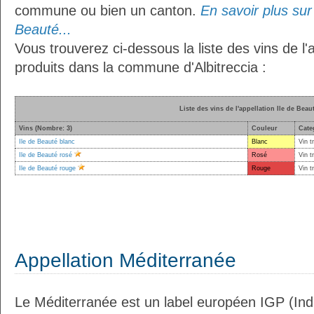
commune ou bien un canton.
En savoir plus sur l
Beauté...
Vous trouverez ci-dessous la liste des vins de l'
produits dans la commune d'Albitreccia :
Liste des vins de l'appellation Ile de Beau
Vins (Nombre: 3)
Couleur
Cate
Ile de Beauté blanc
Blanc
Vin t
Ile de Beauté rosé
Rosé
Vin t
Ile de Beauté rouge
Rouge
Vin t
Appellation Méditerranée
Le Méditerranée est un label européen IGP (In