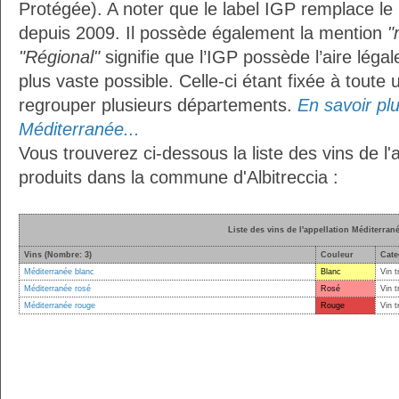
Protégée). A noter que le label IGP remplace le
depuis 2009. Il possède également la mention
"
"Régional"
signifie que l’IGP possède l’aire légal
plus vaste possible. Celle-ci étant fixée à toute
regrouper plusieurs départements.
En savoir plus
Méditerranée...
Vous trouverez ci-dessous la liste des vins de l
produits dans la commune d'Albitreccia :
Liste des vins de l'appellation Méditerran
Vins (Nombre: 3)
Couleur
Cate
Méditerranée blanc
Blanc
Vin t
Méditerranée rosé
Rosé
Vin t
Méditerranée rouge
Rouge
Vin t