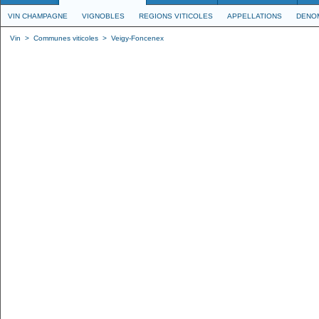
VIN CHAMPAGNE
VIGNOBLES
REGIONS VITICOLES
APPELLATIONS
DENO
Vin
>
Communes viticoles
>
Veigy-Foncenex