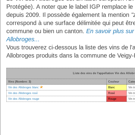
Protégée). A noter que le label IGP remplace le
depuis 2009. Il possède également la mention
"
correspond à une surface délimitée qui peut êt
commune ou bien un canton.
En savoir plus sur 
Allobroges...
Vous trouverez ci-dessous la liste des vins de l'
Allobroges produits dans la commune de Veigy
Liste des vins de l'appellation Vin des Allob
Vins (Nombre: 3)
Couleur
Cate
Vin des Allobroges blanc
Blanc
Vin t
Vin des Allobroges rosé
Rosé
Vin t
Vin des Allobroges rouge
Rouge
Vin t