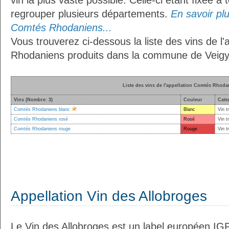
vin la plus vaste possible. Celle-ci étant fixée 
regrouper plusieurs départements.
En savoir plus
Comtés Rhodaniens...
Vous trouverez ci-dessous la liste des vins de l
Rhodaniens produits dans la commune de Veig
Liste des vins de l'appellation Comtés Rhoda
Vins (Nombre: 3)
Couleur
Cate
Comtés Rhodaniens blanc
Blanc
Vin t
Comtés Rhodaniens rosé
Rosé
Vin t
Comtés Rhodaniens rouge
Rouge
Vin t
Appellation Vin des Allobroges
Le Vin des Allobroges est un label européen IG