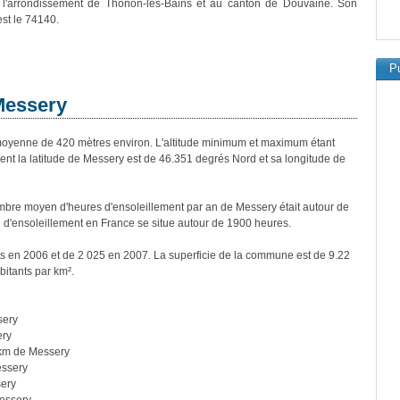
à l'arrondissement de Thonon-les-Bains et au canton de Douvaine. Son
est le 74140.
Pu
 Messery
yenne de 420 mètres environ. L'altitude minimum et maximum étant
t la latitude de Messery est de 46.351 degrés Nord et sa longitude de
bre moyen d'heures d'ensoleillement par an de Messery était autour de
d'ensoleillement en France se situe autour de 1900 heures.
ts en 2006 et de 2 025 en 2007. La superficie de la commune est de 9.22
bitants par km².
sery
ery
km de Messery
essery
ery