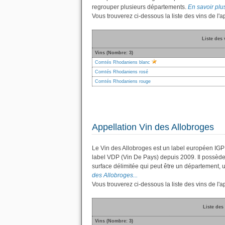
regrouper plusieurs départements.
En savoir plu
Vous trouverez ci-dessous la liste des vins de 
Liste des
Vins (Nombre: 3)
Comtés Rhodaniens blanc
Comtés Rhodaniens rosé
Comtés Rhodaniens rouge
Appellation Vin des Allobroges
Le Vin des Allobroges est un label européen IGP
label VDP (Vin De Pays) depuis 2009. Il possèd
surface délimitée qui peut être un département
des Allobroges...
Vous trouverez ci-dessous la liste des vins de l
Liste des
Vins (Nombre: 3)