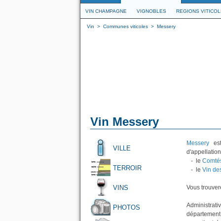
VIN CHAMPAGNE
VIGNOBLES
REGIONS VITICO
Vin
>
Communes viticoles
>
Messery
Vin Messery
Messery
est
VILLE
d'appellation
- le
Comté
TERROIR
- le
Vin de
VINS
Vous trouvere
Administrativ
PHOTOS
département 