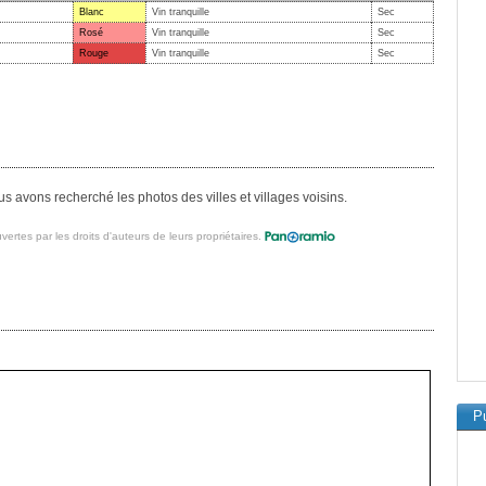
Blanc
Vin tranquille
Sec
Rosé
Vin tranquille
Sec
Rouge
Vin tranquille
Sec
s avons recherché les photos des villes et villages voisins.
vertes par les droits d'auteurs de leurs propriétaires.
Pu