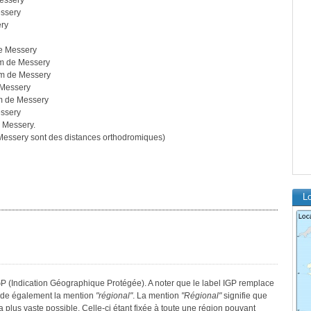
essery
ssery
ry
e Messery
m de Messery
km de Messery
 Messery
m de Messery
ssery
 Messery.
essery sont des distances orthodromiques)
L
 (Indication Géographique Protégée). A noter que le label IGP remplace
sède également la mention
"régional"
. La mention
"Régional"
signifie que
a plus vaste possible. Celle-ci étant fixée à toute une région pouvant