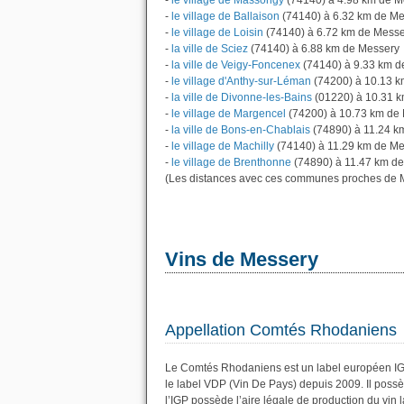
-
le village de Massongy
(74140) à 4.98 km de M
-
le village de Ballaison
(74140) à 6.32 km de Me
-
le village de Loisin
(74140) à 6.72 km de Messe
-
la ville de Sciez
(74140) à 6.88 km de Messery
-
la ville de Veigy-Foncenex
(74140) à 9.33 km d
-
le village d'Anthy-sur-Léman
(74200) à 10.13 k
-
la ville de Divonne-les-Bains
(01220) à 10.31 
-
le village de Margencel
(74200) à 10.73 km de
-
la ville de Bons-en-Chablais
(74890) à 11.24 k
-
le village de Machilly
(74140) à 11.29 km de Me
-
le village de Brenthonne
(74890) à 11.47 km de
(Les distances avec ces communes proches de M
Vins de Messery
Appellation Comtés Rhodaniens
Le Comtés Rhodaniens est un label européen IGP
le label VDP (Vin De Pays) depuis 2009. Il pos
l’IGP possède l’aire légale de production du vin l