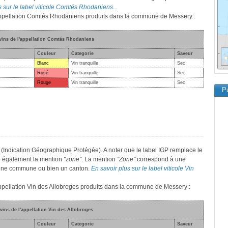
s sur le label viticole Comtés Rhodaniens...
l'appellation Comtés Rhodaniens produits dans la commune de Messery :
 vins de l'appellation Comtés Rhodaniens
Couleur
Categorie
Saveur
Blanc
Vin tranquille
Sec
Rosé
Vin tranquille
Sec
Rouge
Vin tranquille
Sec
Pu
 (Indication Géographique Protégée). A noter que le label IGP remplace le
e également la mention
"zone"
. La mention
"Zone"
correspond à une
, une commune ou bien un canton.
En savoir plus sur le label viticole Vin
'appellation Vin des Allobroges produits dans la commune de Messery :
 vins de l'appellation Vin des Allobroges
Couleur
Categorie
Saveur