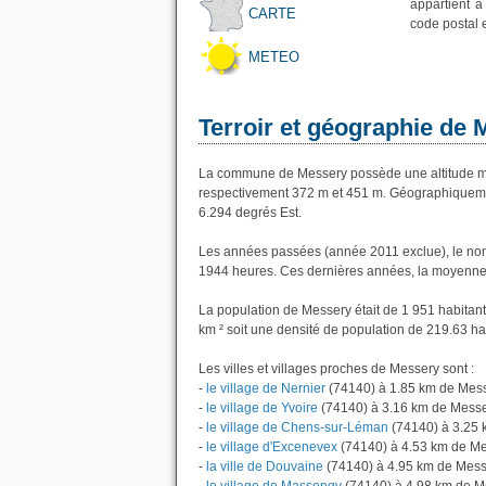
appartient 
CARTE
code postal 
METEO
Terroir et géographie de
La commune de Messery possède une altitude mo
respectivement 372 m et 451 m. Géographiquemen
6.294 degrés Est.
Les années passées (année 2011 exclue), le nom
1944 heures. Ces dernières années, la moyenne 
La population de Messery était de 1 951 habitan
km ² soit une densité de population de 219.63 ha
Les villes et villages proches de Messery sont :
-
le village de Nernier
(74140) à 1.85 km de Mes
-
le village de Yvoire
(74140) à 3.16 km de Mess
-
le village de Chens-sur-Léman
(74140) à 3.25 
-
le village d'Excenevex
(74140) à 4.53 km de M
-
la ville de Douvaine
(74140) à 4.95 km de Mess