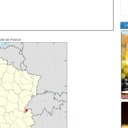
L
arte de France :