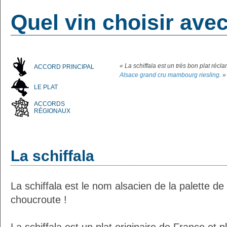
Quel vin choisir avec
« La schiffala est un très bon plat réc
ACCORD PRINCIPAL
Alsace grand cru mambourg riesling
. »
LE PLAT
ACCORDS
RÉGIONAUX
La schiffala
La schiffala est le nom alsacien de la palette de
choucroute !