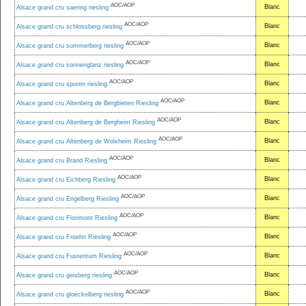
AOC/AOP
Blanc
Alsace grand cru saering riesling
AOC/AOP
Blanc
Alsace grand cru schlossberg riesling
AOC/AOP
Blanc
Alsace grand cru sommerberg riesling
AOC/AOP
Blanc
Alsace grand cru sonnenglanz riesling
AOC/AOP
Blanc
Alsace grand cru sporen riesling
AOC/AOP
Blanc
Alsace grand cru Altenberg de Bergbieten Riesling
AOC/AOP
Blanc
Alsace grand cru Altenberg de Bergheim Riesling
AOC/AOP
Blanc
Alsace grand cru Altenberg de Wolxheim Riesling
AOC/AOP
Blanc
Alsace grand cru Brand Riesling
AOC/AOP
Blanc
Alsace grand cru Eichberg Riesling
AOC/AOP
Blanc
Alsace grand cru Engelberg Riesling
AOC/AOP
Blanc
Alsace grand cru Florimont Riesling
AOC/AOP
Blanc
Alsace grand cru Froehn Riesling
AOC/AOP
Blanc
Alsace grand cru Fustentum Riesling
AOC/AOP
Blanc
Alsace grand cru geisberg riesling
AOC/AOP
Blanc
Alsace grand cru gloeckelberg riesling