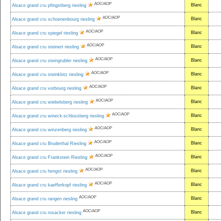
AOC/AOP
Blanc
Alsace grand cru pfingstberg riesling
AOC/AOP
Blanc
Alsace grand cru schoenenbourg riesling
AOC/AOP
Blanc
Alsace grand cru spiegel riesling
AOC/AOP
Blanc
Alsace grand cru steinert riesling
AOC/AOP
Blanc
Alsace grand cru steingrubler riesling
AOC/AOP
Blanc
Alsace grand cru steinklotz riesling
AOC/AOP
Blanc
Alsace grand cru vorbourg riesling
AOC/AOP
Blanc
Alsace grand cru wiebelsberg riesling
AOC/AOP
Blanc
Alsace grand cru wineck-schlossberg riesling
AOC/AOP
Blanc
Alsace grand cru winzenberg riesling
AOC/AOP
Blanc
Alsace grand cru Bruderthal Riesling
AOC/AOP
Blanc
Alsace grand cru Frankstein Riesling
AOC/AOP
Blanc
Alsace grand cru hengst riesling
AOC/AOP
Blanc
Alsace grand cru kaefferkopf riesling
AOC/AOP
Blanc
Alsace grand cru rangen riesling
AOC/AOP
Blanc
Alsace grand cru rosacker riesling