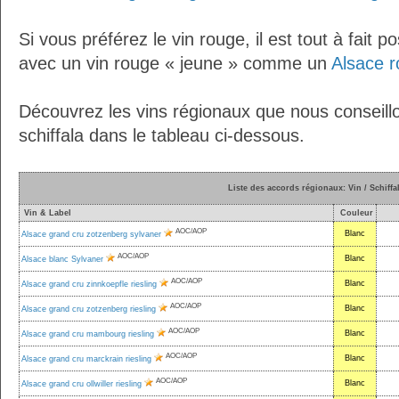
Si vous préférez le vin rouge, il est tout à fait p
avec un vin rouge « jeune » comme un
Alsace r
Découvrez les vins régionaux que nous conseillo
schiffala dans le tableau ci-dessous.
Liste des accords régionaux: Vin / Schiffa
Vin & Label
Couleur
AOC/AOP
Blanc
Alsace grand cru zotzenberg sylvaner
AOC/AOP
Blanc
Alsace blanc Sylvaner
AOC/AOP
Blanc
Alsace grand cru zinnkoepfle riesling
AOC/AOP
Blanc
Alsace grand cru zotzenberg riesling
AOC/AOP
Blanc
Alsace grand cru mambourg riesling
AOC/AOP
Blanc
Alsace grand cru marckrain riesling
AOC/AOP
Blanc
Alsace grand cru ollwiller riesling