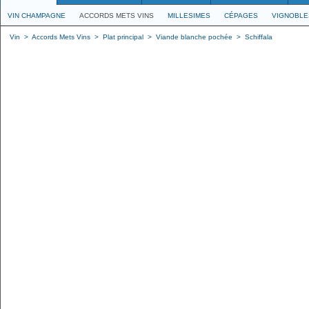
VIN CHAMPAGNE
ACCORDS METS VINS
MILLESIMES
CÉPAGES
VIGNOBLE
Vin
>
Accords Mets Vins
>
Plat principal
>
Viande blanche pochée
>
Schiffala