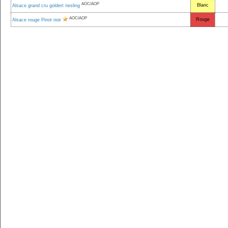
AOC/AOP
Blanc
Alsace grand cru goldert riesling
AOC/AOP
Rouge
Alsace rouge Pinot noir