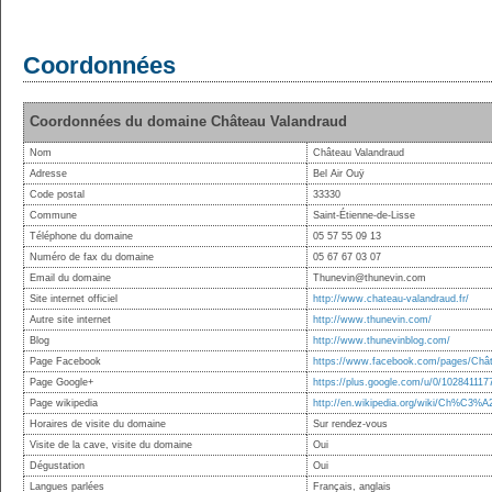
Coordonnées
Coordonnées du domaine Château Valandraud
Nom
Château Valandraud
Adresse
Bel Air Ouÿ
Code postal
33330
Commune
Saint-Étienne-de-Lisse
Téléphone du domaine
05 57 55 09 13
Numéro de fax du domaine
05 67 67 03 07
Email du domaine
Thunevin@thunevin.com
Site internet officiel
http://www.chateau-valandraud.fr/
Autre site internet
http://www.thunevin.com/
Blog
http://www.thunevinblog.com/
Page Facebook
https://www.facebook.com/pages/Châ
Page Google+
https://plus.google.com/u/0/10284111
Page wikipedia
http://en.wikipedia.org/wiki/Ch%C3%A
Horaires de visite du domaine
Sur rendez-vous
Visite de la cave, visite du domaine
Oui
Dégustation
Oui
Langues parlées
Français, anglais