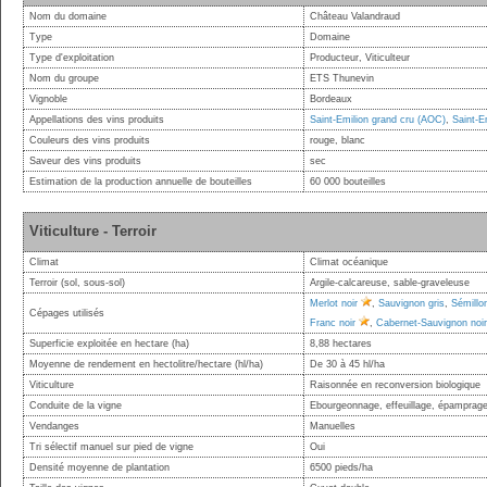
Nom du domaine
Château Valandraud
Type
Domaine
Type d'exploitation
Producteur, Viticulteur
Nom du groupe
ETS Thunevin
Vignoble
Bordeaux
Appellations des vins produits
Saint-Emilion grand cru (AOC)
,
Saint-E
Couleurs des vins produits
rouge, blanc
Saveur des vins produits
sec
Estimation de la production annuelle de bouteilles
60 000 bouteilles
Viticulture - Terroir
Climat
Climat océanique
Terroir (sol, sous-sol)
Argile-calcareuse, sable-graveleuse
Merlot noir
,
Sauvignon gris
,
Sémillo
Cépages utilisés
Franc noir
,
Cabernet-Sauvignon noir
Superficie exploitée en hectare (ha)
8,88 hectares
Moyenne de rendement en hectolitre/hectare (hl/ha)
De 30 à 45 hl/ha
Viticulture
Raisonnée en reconversion biologique
Conduite de la vigne
Ebourgeonnage, effeuillage, épamprage
Vendanges
Manuelles
Tri sélectif manuel sur pied de vigne
Oui
Densité moyenne de plantation
6500 pieds/ha