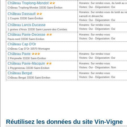
Château Troplong-Mondot
Horaires: Sur rendez-vous, du lundi au 
Visites: Oui - Dégustation: Oui
Château Troplong-Mondot 33330 Saint-Émilion
Horaires: Sur rendez-vous du lundi au v
Château Dassault
samedi et dimanche
1 Couprie 33330 Saint-Émilion
Visites: Oui - Dégustation: Oui
Château Larcis Ducasse
Horaires: Sur rendez-vous
Visites: Oui - Dégustation: Oui
1 grottes d'Arsis 33330 Saint-Laurent-des-Combes
Château Pavie-Decesse
Horaires: Sur rendez-vous
Visites: Oui - Dégustation: Oui
Pavie-nord 33330 Saint-Emilion
Château Cap D'Or
Château Cap D'Or 33570 Montagne
Château Pavie
Horaires: Sur rendez-vous
Visites: Oui - Dégustation: Oui
2 Pimpinelle 33330 Saint-Emilion
Château Pavie-Macquin
Horaires: Sur rendez-vous
Visites: Oui - Dégustation: Non
1 Peygenestau 33330 Saint-Emilion
Château Bergat
Horaires: Sur rendez-vous
Visites: Oui - Dégustation: Oui
Château Bergat 33330 Saint-Emilion
Réutilisez les données du site Vin-Vigne