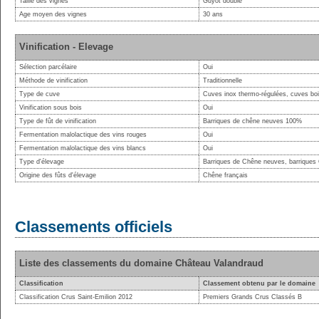
Taille des vignes
Guyot double
Age moyen des vignes
30 ans
Vinification - Elevage
Sélection parcélaire
Oui
Méthode de vinification
Traditionnelle
Type de cuve
Cuves inox thermo-régulées, cuves boi
Vinification sous bois
Oui
Type de fût de vinification
Barriques de chêne neuves 100%
Fermentation malolactique des vins rouges
Oui
Fermentation malolactique des vins blancs
Oui
Type d'élevage
Barriques de Chêne neuves, barriques
Origine des fûts d'élevage
Chêne français
Classements officiels
Liste des classements du domaine Château Valandraud
Classification
Classement obtenu par le domaine
Classification Crus Saint-Emilion 2012
Premiers Grands Crus Classés B