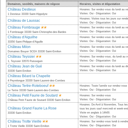
Domaines, sociétés, maisons de négoce
Horaires, visites et dégustation
Château Destieux
Horaires: Sur rendez-vous du lundi au v
Visites: Oui - Dégustation: Oui
1 Destieux 33330 Saint-Hippolyte
Horaires: Visites tous les jours sur ren
Château de Laussac
Visites: Oui - Dégustation: Oui
Château Fombrauge
Horaires: Sur rendez-vous du lundi au v
Visites: Oui - Dégustation: Oui
1 Fombrauge 33330 Saint-Christophe-des-Bardes
Château d'Aiguilhe
Horaires: Sur rendez-vous du lundi au v
Visites: Oui - Dégustation: Oui
33350 Saint-Philippe-d'Aiguille
Château Milon
Horaires: Sur rendez-vous du lundi au v
Visites: Oui - Dégustation: Oui
Domaines Bouyer SCEA 33330 Saint-Emilion
Château Teyssier
Horaires: Sur rendez-vous, du lundi au 
Visites: Oui - Dégustation: Oui
1, Teyssier 33570 Puisseguin
Château Jean de Gué
Horaires: Sur rendez-vous du lundi au 
Visites: Oui - Dégustation: Oui
33330 Saint-Emilion
Château Béard la Chapelle
4 Peyrelongue 33330 Saint-Laurent-des-Combes
Château Tertre-Roteboeuf
Horaires: Toute l'année sur rendez-vous
Visites: Oui - Dégustation: Oui
Le Tertre 33330 Saint-Laurent-des-Combes
Château Petit Faurie de Soutard
Horaires: Sur rendez-vous
Visites: Oui - Dégustation: Oui
Château Petit Faurie de Soutard 33330 Saint-Emilion
Horaires: De Avril à Novembre, Tous les
Château Grand Faurie La Rose
tous les jours sauf mercredi et week-en
Visite en anglais à 14h00.
33330 Saint-Emilion
Visites: Oui - Dégustation: Oui
Château Trotte Vieille
Horaires: Sur rendez-vous lundi à vendre
Visites: Oui - Dégustation: Oui
1 Trotte Vieille 33330 Saint-Emilion