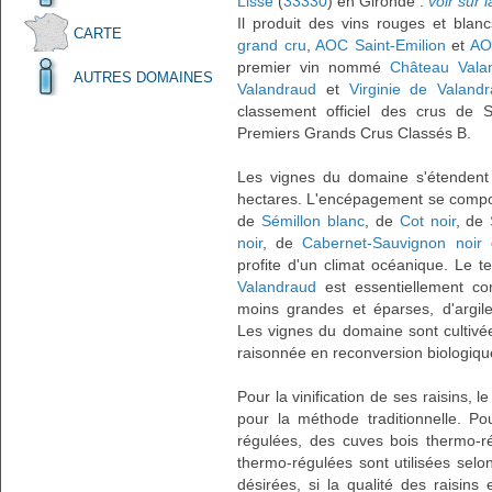
Lisse
(
33330
) en Gironde :
voir sur l
Il produit des vins rouges et blan
CARTE
grand cru
,
AOC Saint-Emilion
et
AO
premier vin nommé
Château Vala
AUTRES DOMAINES
Valandraud
et
Virginie de Valand
classement officiel des crus de 
Premiers Grands Crus Classés B.
Les vignes du domaine s'étendent 
hectares. L'encépagement se com
de
Sémillon blanc
, de
Cot noir
, de
noir
, de
Cabernet-Sauvignon noir
profite d'un climat océanique. Le t
Valandraud
est essentiellement co
moins grandes et éparses, d'argile
Les vignes du domaine sont cultivées
raisonnée en reconversion biologiqu
Pour la vinification de ses raisins, l
pour la méthode traditionnelle. Po
régulées, des cuves bois thermo-r
thermo-régulées sont utilisées selo
désirées, si la qualité des raisins