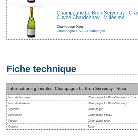
Champagne Le Brun-Servenay - Grand
Cuvée Chardonnay - Millésimé
Champagne blanc
Champagne
>
AOC Champagne
Fiche technique
Informations générales: Champagne Le Brun-Servenay - Rosé
Nom de la cuvée
Champagne Le Brun-Servenay - Rosé
Nom du domaine
Champagne Le Brun-Servenay
Vignoble
Champagne
Appellation
Champagne
(AOC)
Produit
Champagne rosé
Couleur
Rosé