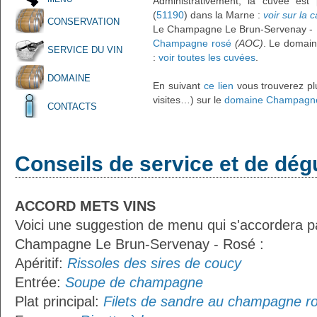
Administrativement, la cuvée est
(
51190
) dans la Marne :
voir sur la c
CONSERVATION
Le Champagne Le Brun-Servenay - R
Champagne rosé
(AOC)
. Le domain
SERVICE DU VIN
:
voir toutes les cuvées
.
DOMAINE
En suivant
ce lien
vous trouverez plu
visites…) sur le
domaine Champagne
CONTACTS
Conseils de service et de dég
ACCORD METS VINS
Voici une suggestion de menu qui s'accordera p
Champagne Le Brun-Servenay - Rosé :
Apéritif:
Rissoles des sires de coucy
Entrée:
Soupe de champagne
Plat principal:
Filets de sandre au champagne r