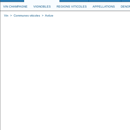
VIN CHAMPAGNE
VIGNOBLES
REGIONS VITICOLES
APPELLATIONS
DENO
Vin
>
Communes viticoles
>
Avèze