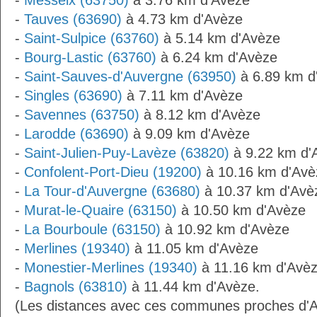
-
Messeix (63750)
à 3.76 km d'Avèze
-
Tauves (63690)
à 4.73 km d'Avèze
-
Saint-Sulpice (63760)
à 5.14 km d'Avèze
-
Bourg-Lastic (63760)
à 6.24 km d'Avèze
-
Saint-Sauves-d'Auvergne (63950)
à 6.89 km d
-
Singles (63690)
à 7.11 km d'Avèze
-
Savennes (63750)
à 8.12 km d'Avèze
-
Larodde (63690)
à 9.09 km d'Avèze
-
Saint-Julien-Puy-Lavèze (63820)
à 9.22 km d'
-
Confolent-Port-Dieu (19200)
à 10.16 km d'Avè
-
La Tour-d'Auvergne (63680)
à 10.37 km d'Avè
-
Murat-le-Quaire (63150)
à 10.50 km d'Avèze
-
La Bourboule (63150)
à 10.92 km d'Avèze
-
Merlines (19340)
à 11.05 km d'Avèze
-
Monestier-Merlines (19340)
à 11.16 km d'Avè
-
Bagnols (63810)
à 11.44 km d'Avèze.
(Les distances avec ces communes proches d'A