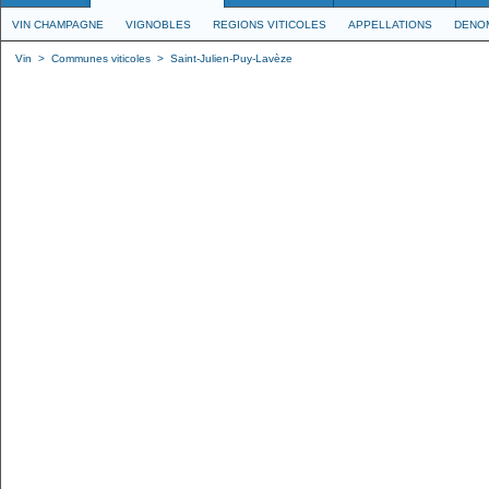
VIN CHAMPAGNE
VIGNOBLES
REGIONS VITICOLES
APPELLATIONS
DENO
Vin
>
Communes viticoles
>
Saint-Julien-Puy-Lavèze