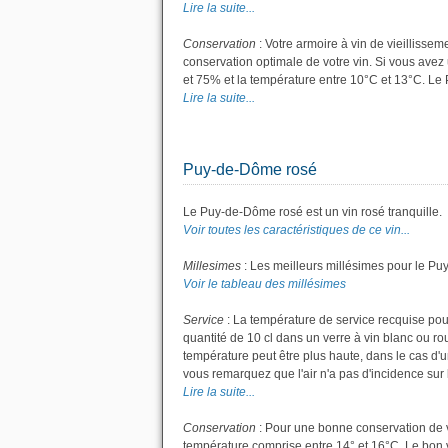
Lire la suite...
Conservation
: Votre armoire à vin de vieillisse
conservation optimale de votre vin. Si vous avez 
et 75% et la température entre 10°C et 13°C. L
Lire la suite...
Puy-de-Dôme rosé
Le Puy-de-Dôme rosé est un vin rosé tranquille.
Voir toutes les caractéristiques de ce vin...
Millesimes
: Les meilleurs millésimes pour le Pu
Voir le tableau des millésimes
Service
: La température de service recquise pou
quantité de 10 cl dans un verre à vin blanc ou r
température peut être plus haute, dans le cas d'u
vous remarquez que l'air n'a pas d'incidence sur l
Lire la suite...
Conservation
: Pour une bonne conservation de vot
température comprise entre 14° et 16°C. Le bon v