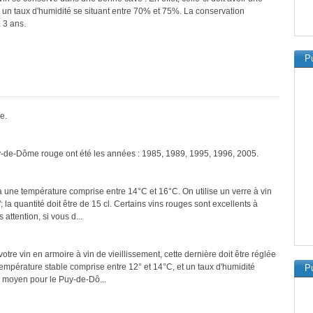
 un taux d'humidité se situant entre 70% et 75%. La conservation
 3 ans.
Pu
e.
uy-de-Dôme rouge ont été les années : 1985, 1989, 1995, 1996, 2005.
 une température comprise entre 14°C et 16°C. On utilise un verre à vin
a quantité doit être de 15 cl. Certains vins rouges sont excellents à
attention, si vous d...
tre vin en armoire à vin de vieillissement, cette dernière doit être réglée
température stable comprise entre 12° et 14°C, et un taux d'humidité
Pu
 moyen pour le Puy-de-Dô...