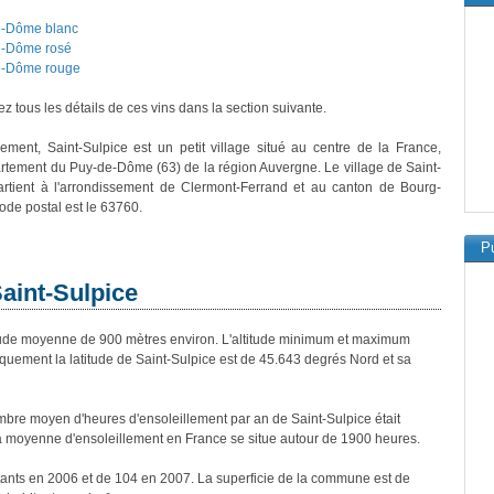
e-Dôme blanc
e-Dôme rosé
e-Dôme rouge
z tous les détails de ces vins dans la section suivante.
vement, Saint-Sulpice est un petit village situé au centre de la France,
rtement du Puy-de-Dôme (63) de la région Auvergne. Le village de Saint-
artient à l'arrondissement de Clermont-Ferrand et au canton de Bourg-
ode postal est le 63760.
Pu
Saint-Sulpice
ude moyenne de 900 mètres environ. L'altitude minimum et maximum
uement la latitude de Saint-Sulpice est de 45.643 degrés Nord et sa
bre moyen d'heures d'ensoleillement par an de Saint-Sulpice était
a moyenne d'ensoleillement en France se situe autour de 1900 heures.
itants en 2006 et de 104 en 2007. La superficie de la commune est de