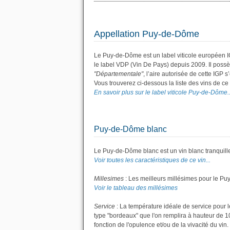
Appellation Puy-de-Dôme
Le Puy-de-Dôme est un label viticole européen I
le label VDP (Vin De Pays) depuis 2009. Il pos
"Départementale"
, l’aire autorisée de cette IGP 
Vous trouverez ci-dessous la liste des vins de c
En savoir plus sur le label viticole Puy-de-Dôme..
Puy-de-Dôme blanc
Le Puy-de-Dôme blanc est un vin blanc tranquill
Voir toutes les caractéristiques de ce vin...
Millesimes
: Les meilleurs millésimes pour le Pu
Voir le tableau des millésimes
Service
: La température idéale de service pour 
type "bordeaux" que l'on remplira à hauteur de 10 
fonction de l'opulence et/ou de la vivacité du vin.