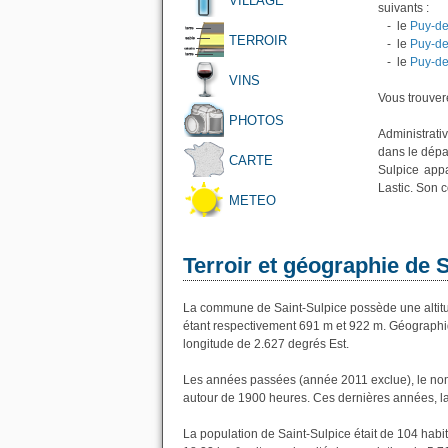
VILLAGE
suivants :
- le
Puy-d
TERROIR
- le
Puy-d
- le
Puy-d
VINS
Vous trouvere
PHOTOS
Administrati
dans le dépa
CARTE
Sulpice app
Lastic. Son c
METEO
Terroir et géographie de 
La commune de Saint-Sulpice possède une altit
étant respectivement 691 m et 922 m. Géographiq
longitude de 2.627 degrés Est.
Les années passées (année 2011 exclue), le nom
autour de 1900 heures. Ces dernières années, l
La population de Saint-Sulpice était de 104 hab