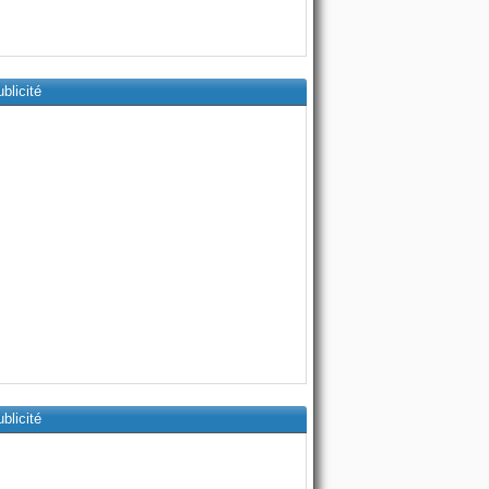
blicité
blicité