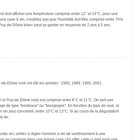
ment doit afficher une température comprise entre 12° et 14°C, pour une
une cave à vin, n'oubliez pas que l'humidité doit être comprise entre 70%
e Puy-de-Dôme blanc peut se garder en moyenne de 2 ans à 5 ans.
y-de-Dôme rosé ont été les années : 1985, 1989, 1995, 2001.
r le Puy-de-Dôme rosé est comprise entre 8°C et 11°C. On sert une
ouge de type "bordeaux" ou "bourgogne". En fonction du type de rosé, la
n vin plus concentré, entre 10°C et 13°C. Si au cours de la dégustation
a qu...
re vin, veillez à règler l'armoire à vin de vieillissement à une
in se conserve dans une bonne cave ! En effet, celle-ci doit avoir une