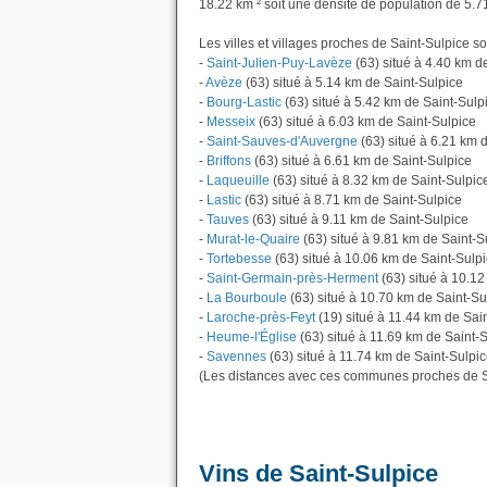
18.22 km ² soit une densité de population de 5.7
Les villes et villages proches de Saint-Sulpice so
-
Saint-Julien-Puy-Lavèze
(63) situé à 4.40 km d
-
Avèze
(63) situé à 5.14 km de Saint-Sulpice
-
Bourg-Lastic
(63) situé à 5.42 km de Saint-Sulp
-
Messeix
(63) situé à 6.03 km de Saint-Sulpice
-
Saint-Sauves-d'Auvergne
(63) situé à 6.21 km 
-
Briffons
(63) situé à 6.61 km de Saint-Sulpice
-
Laqueuille
(63) situé à 8.32 km de Saint-Sulpic
-
Lastic
(63) situé à 8.71 km de Saint-Sulpice
-
Tauves
(63) situé à 9.11 km de Saint-Sulpice
-
Murat-le-Quaire
(63) situé à 9.81 km de Saint-S
-
Tortebesse
(63) situé à 10.06 km de Saint-Sulp
-
Saint-Germain-près-Herment
(63) situé à 10.12
-
La Bourboule
(63) situé à 10.70 km de Saint-Su
-
Laroche-près-Feyt
(19) situé à 11.44 km de Sai
-
Heume-l'Église
(63) situé à 11.69 km de Saint-
-
Savennes
(63) situé à 11.74 km de Saint-Sulpic
(Les distances avec ces communes proches de Sa
Vins de Saint-Sulpice