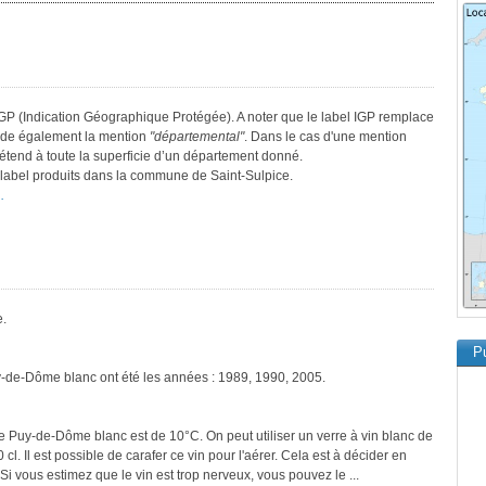
GP (Indication Géographique Protégée). A noter que le label IGP remplace
sède également la mention
"départemental"
. Dans le cas d'une mention
s’étend à toute la superficie d’un département donné.
e label produits dans la commune de Saint-Sulpice.
.
e.
Pu
y-de-Dôme blanc ont été les années : 1989, 1990, 2005.
le Puy-de-Dôme blanc est de 10°C. On peut utiliser un verre à vin blanc de
cl. Il est possible de carafer ce vin pour l'aérer. Cela est à décider en
 Si vous estimez que le vin est trop nerveux, vous pouvez le ...