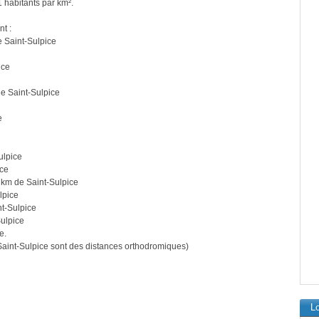
1 habitants par km².
nt :
e Saint-Sulpice
ice
de Saint-Sulpice
e
ulpice
ice
 km de Saint-Sulpice
lpice
nt-Sulpice
Sulpice
e.
int-Sulpice sont des distances orthodromiques)
Lo