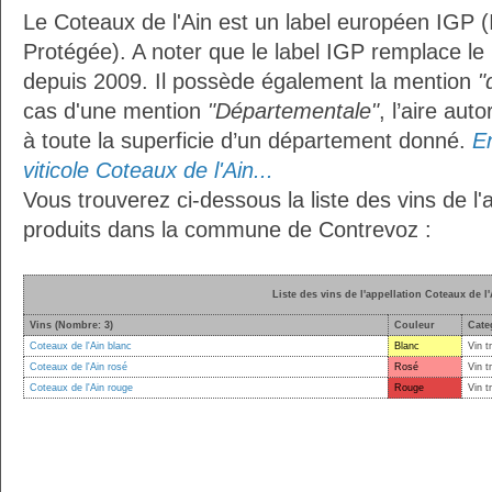
Le Coteaux de l'Ain est un label européen IGP 
Protégée). A noter que le label IGP remplace le
depuis 2009. Il possède également la mention
"
cas d'une mention
"Départementale"
, l’aire aut
à toute la superficie d’un département donné.
En
viticole Coteaux de l'Ain...
Vous trouverez ci-dessous la liste des vins de l'
produits dans la commune de Contrevoz :
Liste des vins de l'appellation Coteaux de l
Vins (Nombre: 3)
Couleur
Cate
Coteaux de l'Ain blanc
Blanc
Vin t
Coteaux de l'Ain rosé
Rosé
Vin t
Coteaux de l'Ain rouge
Rouge
Vin t