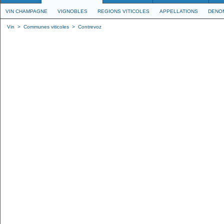
VIN CHAMPAGNE
VIGNOBLES
REGIONS VITICOLES
APPELLATIONS
DENO
Vin
>
Communes viticoles
>
Contrevoz