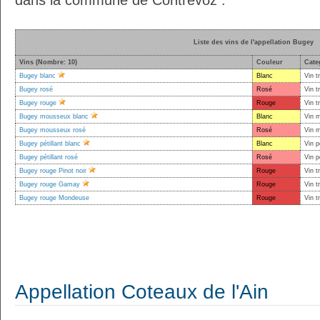
dans la commune de Contrevoz :
Liste des vins de l'appellation Bugey
Vins (Nombre: 10)
Couleur
Cate
Bugey blanc
Blanc
Vin t
Bugey rosé
Rosé
Vin t
Bugey rouge
Rouge
Vin t
Bugey mousseux blanc
Blanc
Vin 
Bugey mousseux rosé
Rosé
Vin 
Bugey pétillant blanc
Blanc
Vin p
Bugey pétillant rosé
Rosé
Vin p
Bugey rouge Pinot noir
Rouge
Vin t
Bugey rouge Gamay
Rouge
Vin t
Bugey rouge Mondeuse
Rouge
Vin t
Appellation Coteaux de l'Ain