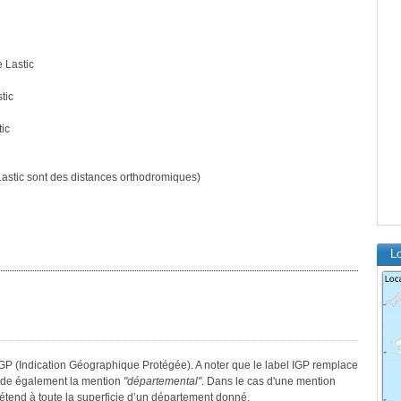
 Lastic
tic
ic
stic sont des distances orthodromiques)
Lo
GP (Indication Géographique Protégée). A noter que le label IGP remplace
sède également la mention
"départemental"
. Dans le cas d'une mention
s’étend à toute la superficie d’un département donné.