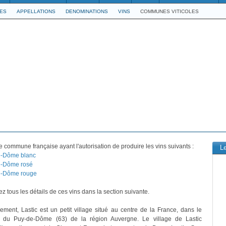
LES
APPELLATIONS
DENOMINATIONS
VINS
COMMUNES VITICOLES
 commune française ayant l'autorisation de produire les vins suivants :
L
e-Dôme blanc
e-Dôme rosé
e-Dôme rouge
z tous les détails de ces vins dans la section suivante.
vement, Lastic est un petit village situé au centre de la France, dans le
 du Puy-de-Dôme (63) de la région Auvergne. Le village de Lastic