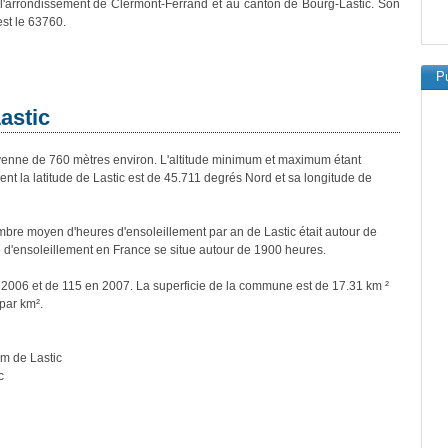
 l'arrondissement de Clermont-Ferrand et au canton de Bourg-Lastic. Son
est le 63760.
Pu
astic
enne de 760 mètres environ. L'altitude minimum et maximum étant
 la latitude de Lastic est de 45.711 degrés Nord et sa longitude de
re moyen d'heures d'ensoleillement par an de Lastic était autour de
d'ensoleillement en France se situe autour de 1900 heures.
n 2006 et de 115 en 2007. La superficie de la commune est de 17.31 km ²
par km².
km de Lastic
c