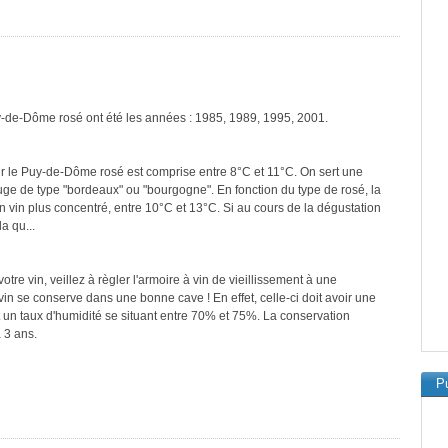
y-de-Dôme rosé ont été les années : 1985, 1989, 1995, 2001.
r le Puy-de-Dôme rosé est comprise entre 8°C et 11°C. On sert une
ouge de type "bordeaux" ou "bourgogne". En fonction du type de rosé, la
n vin plus concentré, entre 10°C et 13°C. Si au cours de la dégustation
a qu...
re vin, veillez à règler l'armoire à vin de vieillissement à une
in se conserve dans une bonne cave ! En effet, celle-ci doit avoir une
 un taux d'humidité se situant entre 70% et 75%. La conservation
 3 ans.
Pu