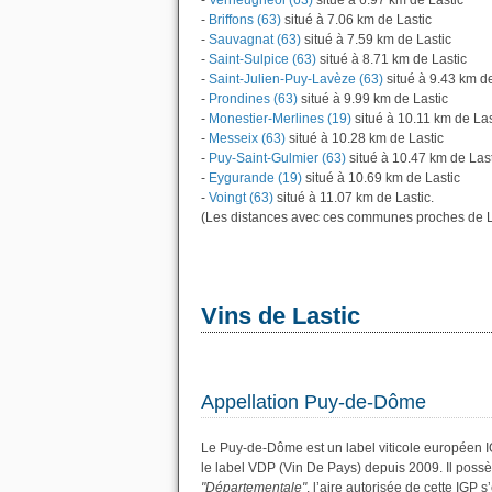
-
Verneugheol (63)
situé à 6.97 km de Lastic
-
Briffons (63)
situé à 7.06 km de Lastic
-
Sauvagnat (63)
situé à 7.59 km de Lastic
-
Saint-Sulpice (63)
situé à 8.71 km de Lastic
-
Saint-Julien-Puy-Lavèze (63)
situé à 9.43 km de
-
Prondines (63)
situé à 9.99 km de Lastic
-
Monestier-Merlines (19)
situé à 10.11 km de Las
-
Messeix (63)
situé à 10.28 km de Lastic
-
Puy-Saint-Gulmier (63)
situé à 10.47 km de Last
-
Eygurande (19)
situé à 10.69 km de Lastic
-
Voingt (63)
situé à 11.07 km de Lastic.
(Les distances avec ces communes proches de La
Vins de Lastic
Appellation Puy-de-Dôme
Le Puy-de-Dôme est un label viticole européen I
le label VDP (Vin De Pays) depuis 2009. Il pos
"Départementale"
, l’aire autorisée de cette IGP 