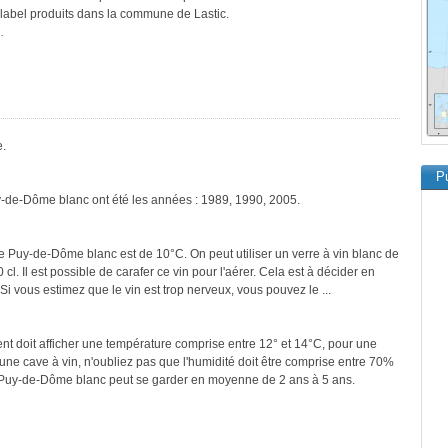
e label produits dans la commune de Lastic.
.
e.
Pu
y-de-Dôme blanc ont été les années : 1989, 1990, 2005.
le Puy-de-Dôme blanc est de 10°C. On peut utiliser un verre à vin blanc de
cl. Il est possible de carafer ce vin pour l'aérer. Cela est à décider en
 Si vous estimez que le vin est trop nerveux, vous pouvez le ...
ment doit afficher une température comprise entre 12° et 14°C, pour une
une cave à vin, n'oubliez pas que l'humidité doit être comprise entre 70%
e Puy-de-Dôme blanc peut se garder en moyenne de 2 ans à 5 ans.