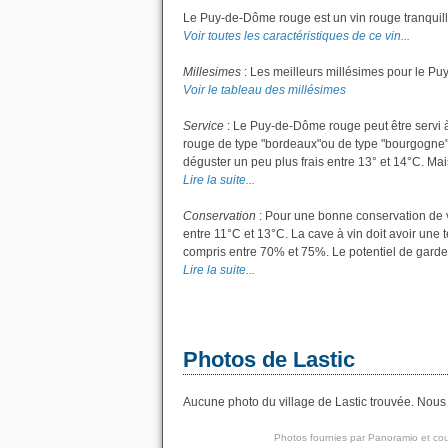
Le Puy-de-Dôme rouge est un vin rouge tranquill
Voir toutes les caractéristiques de ce vin...
Millesimes
: Les meilleurs millésimes pour le P
Voir le tableau des millésimes
Service
: Le Puy-de-Dôme rouge peut être servi à
rouge de type "bordeaux"ou de type "bourgogne"; l
déguster un peu plus frais entre 13° et 14°C. Mais 
Lire la suite...
Conservation
: Pour une bonne conservation de vo
entre 11°C et 13°C. La cave à vin doit avoir une 
compris entre 70% et 75%. Le potentiel de garde
Lire la suite...
Photos de Lastic
Aucune photo du village de Lastic trouvée. Nous a
Photos fournies par
Panoramio
et cou