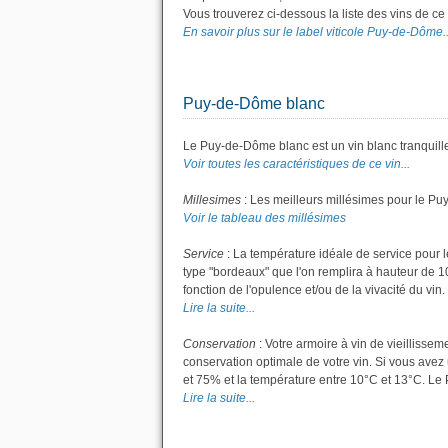
Vous trouverez ci-dessous la liste des vins de c
En savoir plus sur le label viticole Puy-de-Dôme..
Puy-de-Dôme blanc
Le Puy-de-Dôme blanc est un vin blanc tranquill
Voir toutes les caractéristiques de ce vin...
Millesimes
: Les meilleurs millésimes pour le Pu
Voir le tableau des millésimes
Service
: La température idéale de service pour 
type "bordeaux" que l'on remplira à hauteur de 10 
fonction de l'opulence et/ou de la vivacité du vin.
Lire la suite...
Conservation
: Votre armoire à vin de vieillisse
conservation optimale de votre vin. Si vous avez 
et 75% et la température entre 10°C et 13°C. L
Lire la suite...