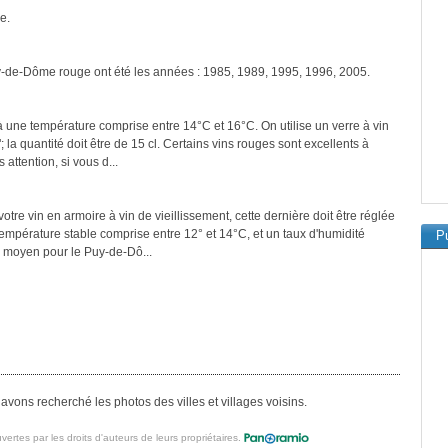
e.
uy-de-Dôme rouge ont été les années : 1985, 1989, 1995, 1996, 2005.
 une température comprise entre 14°C et 16°C. On utilise un verre à vin
a quantité doit être de 15 cl. Certains vins rouges sont excellents à
attention, si vous d...
tre vin en armoire à vin de vieillissement, cette dernière doit être réglée
température stable comprise entre 12° et 14°C, et un taux d'humidité
Pu
 moyen pour le Puy-de-Dô...
vons recherché les photos des villes et villages voisins.
vertes par les droits d'auteurs de leurs propriétaires.