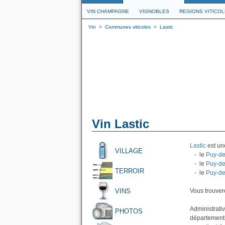
VIN CHAMPAGNE
VIGNOBLES
REGIONS VITICO
Vin
>
Communes viticoles
>
Lastic
Vin Lastic
Lastic
est une
VILLAGE
- le
Puy-d
- le
Puy-d
TERROIR
- le
Puy-d
VINS
Vous trouvere
Administrati
PHOTOS
département