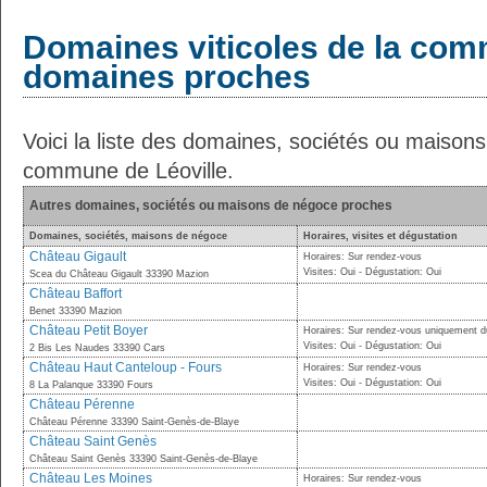
Domaines viticoles de la com
domaines proches
Voici la liste des domaines, sociétés ou maison
commune de Léoville.
Autres domaines, sociétés ou maisons de négoce proches
Domaines, sociétés, maisons de négoce
Horaires, visites et dégustation
Château Gigault
Horaires: Sur rendez-vous
Visites: Oui - Dégustation: Oui
Scea du Château Gigault 33390 Mazion
Château Baffort
Benet 33390 Mazion
Château Petit Boyer
Horaires: Sur rendez-vous uniquement du
Visites: Oui - Dégustation: Oui
2 Bis Les Naudes 33390 Cars
Château Haut Canteloup - Fours
Horaires: Sur rendez-vous
Visites: Oui - Dégustation: Oui
8 La Palanque 33390 Fours
Château Pérenne
Château Pérenne 33390 Saint-Genès-de-Blaye
Château Saint Genès
Château Saint Genès 33390 Saint-Genès-de-Blaye
Château Les Moines
Horaires: Sur rendez-vous