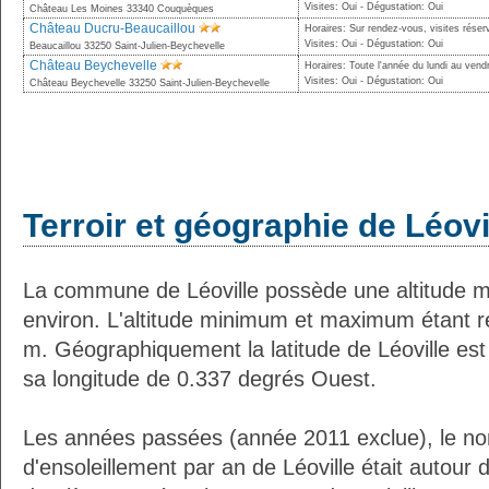
Visites: Oui - Dégustation: Oui
Château Les Moines 33340 Couquèques
Château Ducru-Beaucaillou
Horaires: Sur rendez-vous, visites rése
Visites: Oui - Dégustation: Oui
Beaucaillou 33250 Saint-Julien-Beychevelle
Château Beychevelle
Horaires: Toute l'année du lundi au ven
Visites: Oui - Dégustation: Oui
Château Beychevelle 33250 Saint-Julien-Beychevelle
Terroir et géographie de Léovi
La commune de Léoville possède une altitude 
environ. L'altitude minimum et maximum étant 
m. Géographiquement la latitude de Léoville es
sa longitude de 0.337 degrés Ouest.
Les années passées (année 2011 exclue), le n
d'ensoleillement par an de Léoville était autour