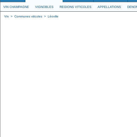
VIN CHAMPAGNE
VIGNOBLES
REGIONS VITICOLES
APPELLATIONS
DENO
Vin
>
Communes viticoles
>
Léoville