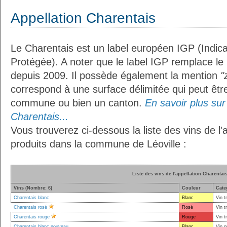
Appellation Charentais
Le Charentais est un label européen IGP (Indic
Protégée). A noter que le label IGP remplace le
depuis 2009. Il possède également la mention
"
correspond à une surface délimitée qui peut êt
commune ou bien un canton.
En savoir plus sur 
Charentais...
Vous trouverez ci-dessous la liste des vins de l'
produits dans la commune de Léoville :
Liste des vins de l'appellation Charentai
Vins (Nombre: 6)
Couleur
Cate
Charentais blanc
Blanc
Vin t
Charentais rosé
Rosé
Vin t
Charentais rouge
Rouge
Vin t
Charentais blanc nouveau
Blanc
Vin p