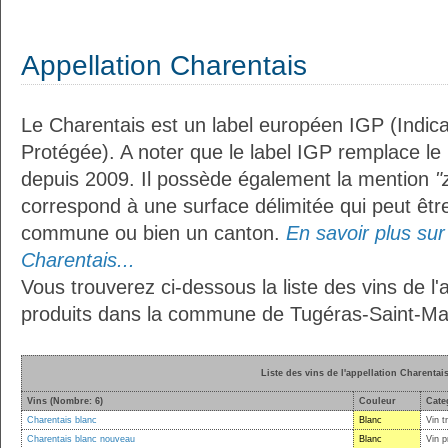
Appellation Charentais
Le Charentais est un label européen IGP (Indic
Protégée). A noter que le label IGP remplace le
depuis 2009. Il possède également la mention
"
correspond à une surface délimitée qui peut êt
commune ou bien un canton.
En savoir plus sur 
Charentais...
Vous trouverez ci-dessous la liste des vins de l'
produits dans la commune de Tugéras-Saint-Mau
Liste des vins de l'appellation Charentai
Vins (Nombre: 6)
Couleur
Cate
Charentais blanc
Blanc
Vin t
Charentais blanc nouveau
Blanc
Vin p