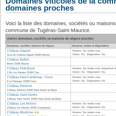
Domaines viticoles de la com
domaines proches
Voici la liste des domaines, sociétés ou maison
commune de Tugéras-Saint-Maurice.
Autres domaines, sociétés ou maisons de négoce proches
Domaines, sociétés, maisons de négoce
Horaires, visites et dégustation
Château Gigault
Horaires: Sur rendez-vous
Visites: Oui - Dégustation: Oui
Scea du Château Gigault 33390 Mazion
Château Baffort
Benet 33390 Mazion
Château Petit Boyer
Horaires: Sur rendez-vous uniquement du
Visites: Oui - Dégustation: Oui
2 Bis Les Naudes 33390 Cars
Château Haut Canteloup - Fours
Horaires: Sur rendez-vous
Visites: Oui - Dégustation: Oui
8 La Palanque 33390 Fours
Château Pérenne
Château Pérenne 33390 Saint-Genès-de-Blaye
Château Saint Genès
Château Saint Genès 33390 Saint-Genès-de-Blaye
Château Les Moines
Horaires: Sur rendez-vous
Visites: Oui - Dégustation: Oui
Château Les Moines 33340 Couquèques
Château Montrose
Horaires: Sur rendez-vous