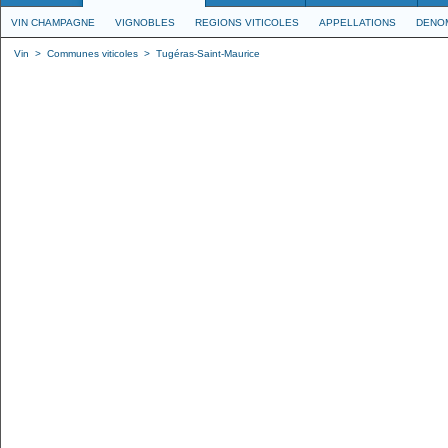
VIN CHAMPAGNE
VIGNOBLES
REGIONS VITICOLES
APPELLATIONS
DENO
Vin
>
Communes viticoles
>
Tugéras-Saint-Maurice