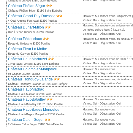
Visites: Oui - Dégustation: Oui
Château Montrose 33180 Saint-Estèphe
Château Phélan Ségur
Château Phélan Ségur 33180 Saint-Estèphe
Château Grand-Puy Ducasse
Horaires: Sur rendez-vous, uniquement p
Visites: Oui - Dégustation: Oui
4 Quai Antoine Ferchaud 33250 Pauillac
Horaires: Sur rendez-vous uniquement d
Château Duhart-Milon
au moins quinze jours à l'avance).
Rue Étienne Dieuzede 33250 Pauillac
Visites: Oui - Dégustation: Oui
Château Pédesclaux
Horaires: Sur rendez-vous, du lundi au v
Visites: Oui - Dégustation: Oui
Route de l'industrie 33250 Pauillac
Château Fleur La Mothe
Route du Canyon 33250 Pauillac
Château Haut-Marbuzet
Horaires: Sur rendez-vous de 9h00 à 12
Visites: Oui - Dégustation: Oui
1 Rue Saint-Vincent 33180 Saint-Estèphe
Château Colombier-Monpelou
Horaires: Sur rendez-vous
Visites: Oui - Dégustation: Oui
86 Cagnon 33250 Pauillac
Château Tronquoy-Lalande
Horaires: Sur rendez-vous, du lundi au v
Visites: Oui - Dégustation: Oui
Château Tronquoy-Lalande 33180 Saint-Estèphe
Château Haut-Madrac
Château Haut-Madrac 33250 Saint-Sauveur
Château Haut-Batailley
Horaires: Sur rendez-vous
Visites: Oui - Dégustation: Oui
Château Haut-Batailley BP 82 33250 Pauillac
Château Haut-Bages Monpelou
Horaires: Sur rendez-vous
Visites: Oui - Dégustation: Oui
Château Haut-Bages Monpelou 33250 Pauillac
Château Calon-Ségur
Horaires: Sur rendez-vous
Visites: Oui - Dégustation: Oui
2 Château Calon Ségur 33180 Saint-Estèphe