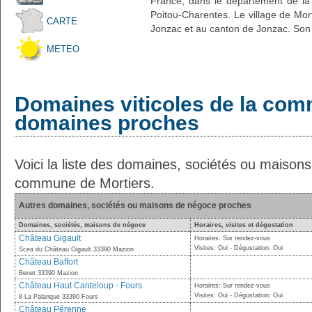
France, dans le département de la 
Poitou-Charentes. Le village de Mort
CARTE
Jonzac et au canton de Jonzac. Son 
METEO
Domaines viticoles de la com
domaines proches
Voici la liste des domaines, sociétés ou maison
commune de Mortiers.
Autres domaines, sociétés ou maisons de négoce proches
Domaines, sociétés, maisons de négoce
Horaires, visites et dégustation
Château Gigault
Horaires: Sur rendez-vous
Visites: Oui - Dégustation: Oui
Scea du Château Gigault 33390 Mazion
Château Baffort
Benet 33390 Mazion
Château Haut Canteloup - Fours
Horaires: Sur rendez-vous
Visites: Oui - Dégustation: Oui
8 La Palanque 33390 Fours
Château Pérenne