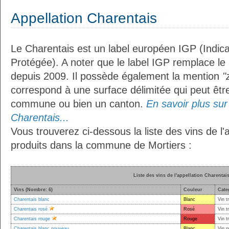
Appellation Charentais
Le Charentais est un label européen IGP (Indic
Protégée). A noter que le label IGP remplace le
depuis 2009. Il possède également la mention
"
correspond à une surface délimitée qui peut êt
commune ou bien un canton.
En savoir plus sur 
Charentais...
Vous trouverez ci-dessous la liste des vins de l'
produits dans la commune de Mortiers :
Liste des vins de l'appellation Charentai
Vins (Nombre: 6)
Couleur
Cate
Charentais blanc
Blanc
Vin t
Charentais rosé
Rosé
Vin t
Charentais rouge
Rouge
Vin t
Charentais blanc nouveau
Blanc
Vin p